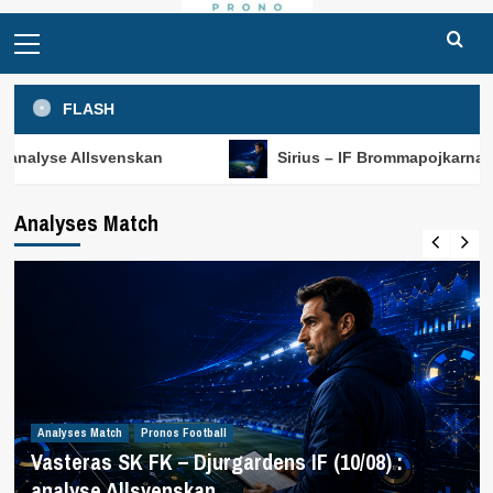
Primary
Menu
FLASH
svenskan
Sirius – IF Brommapojkarna (10/08) : anal
Analyses Match
Analyses Match
Pronos Football
Vasteras SK FK – Djurgardens IF (10/08) :
analyse Allsvenskan