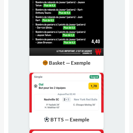
Basket — Exemple
BTTS — Exemple