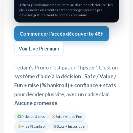
Affichage volontairement limité au dernier pick clôturé : les
picks encore en attente restent protégés pour ne pas
dévoiler gratuitement le contenu premium.
Commencer l’accès découverte 48h
Voir Live Premium
Tedam’s Prono n’est pas un “tipster”. C’est un
système d’aide à la décision
:
Safe / Value /
Fun
+
mise (% bankroll)
+
confiance
+
stats
pour décider plus vite, avec un cadre clair.
Aucune promesse
.
Picks en 3 clics
Safe / Value / Fun
Mise % bankroll
Stats + historique