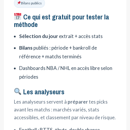
Bilans publics
Ce qui est gratuit pour tester la
méthode
Sélection du jour
extrait + accès stats
Bilans
publiés : période + bankroll de
référence + matchs terminés
Dashboards NBA / NHL en accès libre selon
périodes
Les analyseurs
Les analyseurs servent à
préparer
tes picks
avant les matchs : marchés variés, stats
accessibles, et classement par niveau de risque.
Football : BTTS, +buts, double chance,