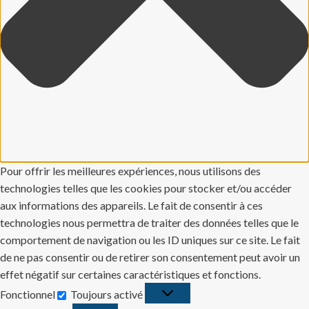
Pour offrir les meilleures expériences, nous utilisons des
technologies telles que les cookies pour stocker et/ou accéder
aux informations des appareils. Le fait de consentir à ces
technologies nous permettra de traiter des données telles que le
comportement de navigation ou les ID uniques sur ce site. Le fait
de ne pas consentir ou de retirer son consentement peut avoir un
effet négatif sur certaines caractéristiques et fonctions.
Fonctionnel
Toujours activé
Fonctionnel