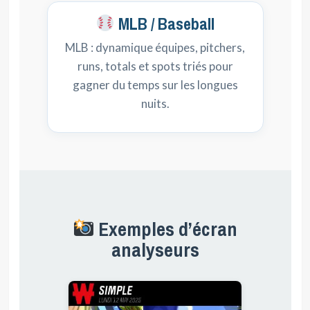
MLB / Baseball
MLB : dynamique équipes, pitchers,
runs, totals et spots triés pour
gagner du temps sur les longues
nuits.
Exemples d’écran
analyseurs