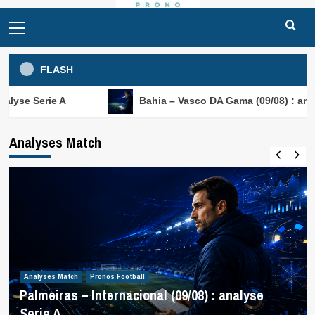
Primary
Menu
FLASH
A
Bahia – Vasco DA Gama (09/08) : analyse Serie A
Analyses Match
Analyses Match
Pronos Football
Palmeiras – Internacional (09/08) : analyse
Serie A