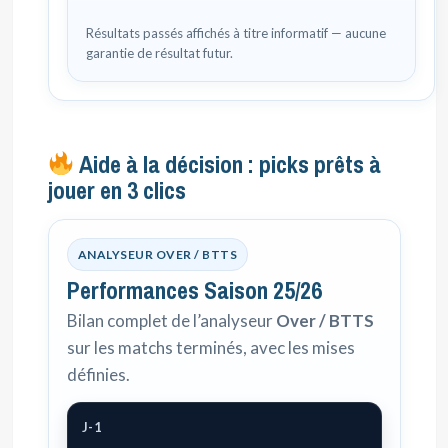
Résultats passés affichés à titre informatif — aucune
garantie de résultat futur.
Aide à la décision : picks prêts à
jouer en 3 clics
ANALYSEUR OVER / BTTS
Performances Saison 25/26
Bilan complet de l’analyseur
Over / BTTS
sur les matchs terminés, avec les mises
définies.
J-1