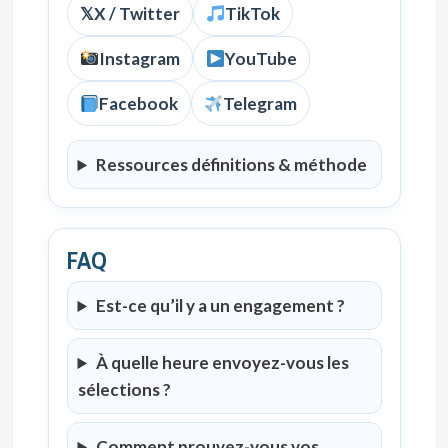
𝕏
X / Twitter
TikTok
Instagram
YouTube
Facebook
Telegram
Ressources définitions & méthode
FAQ
Est-ce qu’il y a un engagement ?
À quelle heure envoyez-vous les
sélections ?
Comment prouvez-vous vos