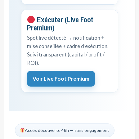
Exécuter (Live Foot
Premium)
Spot live détecté → notification +
mise conseillée + cadre d’exécution.
Suivi transparent (capital / profit /
ROI).
Voir Live Foot Premium
Accès découverte 48h — sans engagement