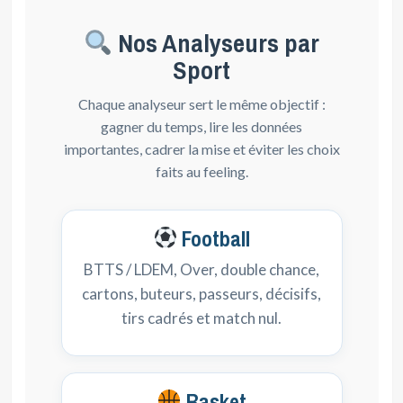
Nos Analyseurs par
Sport
Chaque analyseur sert le même objectif :
gagner du temps, lire les données
importantes, cadrer la mise et éviter les choix
faits au feeling.
Football
BTTS / LDEM, Over, double chance,
cartons, buteurs, passeurs, décisifs,
tirs cadrés et match nul.
Basket