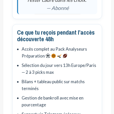
— Abonné
Ce que tu reçois pendant l’accès
découverte 48h
Accès complet au Pack Analyseurs
Préparation
Sélection du jour vers 13h Europe/Paris
— 2 à 3 picks max
Bilans + tableau public sur matchs
terminés
Gestion de bankroll avec mise en
pourcentage