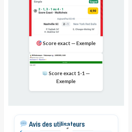
Score exact — Exemple
Score exact 1-1 —
Exemple
Avis des utilisateurs