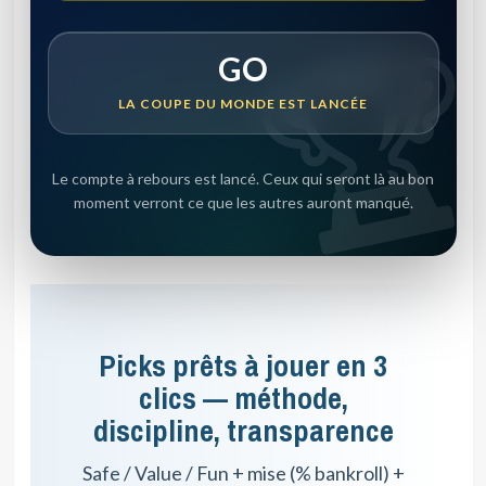
GO
LA COUPE DU MONDE EST LANCÉE
Le compte à rebours est lancé. Ceux qui seront là au bon
moment verront ce que les autres auront manqué.
Picks prêts à jouer en 3
clics — méthode,
discipline, transparence
Safe / Value / Fun + mise (% bankroll) +