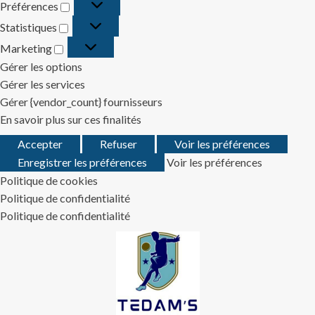
Préférences
Préférences
Statistiques
Statistiques
Marketing
Marketing
Gérer les options
Gérer les services
Gérer {vendor_count} fournisseurs
En savoir plus sur ces finalités
Accepter
Refuser
Voir les préférences
Enregistrer les préférences
Voir les préférences
Politique de cookies
Politique de confidentialité
Politique de confidentialité
Skip
to
content