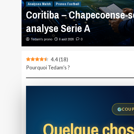
Analyses Match
Pronos Football
Coritiba – Chapecoense-sc
analyse Serie A
6 août 2026
Tedam's prono
0
4.4
(
18
)
Pourquoi Tedam’s ?
COUP
Quelque chos