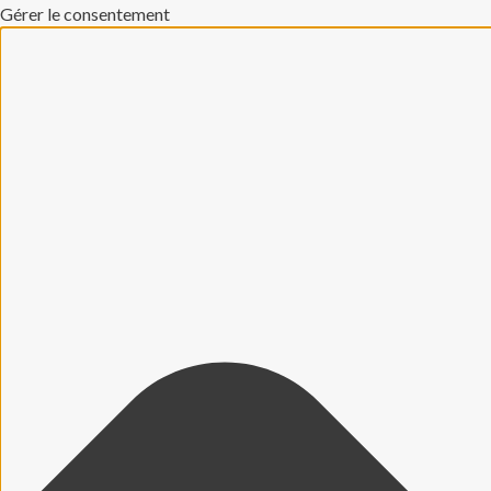
Gérer le consentement