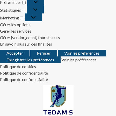
Préférences
Préférences
Statistiques
Statistiques
Marketing
Marketing
Gérer les options
Gérer les services
Gérer {vendor_count} fournisseurs
En savoir plus sur ces finalités
Accepter
Refuser
Voir les préférences
Enregistrer les préférences
Voir les préférences
Politique de cookies
Politique de confidentialité
Politique de confidentialité
Skip
to
content