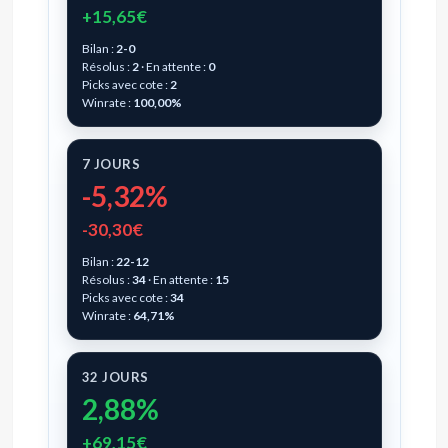
+15,65€
Bilan :
2-0
Résolus :
2
· En attente :
0
Picks avec cote :
2
Winrate :
100,00%
7 JOURS
-5,32%
-30,30€
Bilan :
22-12
Résolus :
34
· En attente :
15
Picks avec cote :
34
Winrate :
64,71%
32 JOURS
2,88%
+69,15€