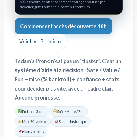
picks encore en attente restent protégés pour ne pas
dévoiler gratuitement le contenu premium.
Commencer l’accès découverte 48h
Voir Live Premium
Tedam’s Prono n’est pas un “tipster”. C’est un
système d’aide à la décision
:
Safe / Value /
Fun
+
mise (% bankroll)
+
confiance
+
stats
pour décider plus vite, avec un cadre clair.
Aucune promesse
.
Picks en 3 clics
Safe / Value / Fun
Mise % bankroll
Stats + historique
Bilans publics