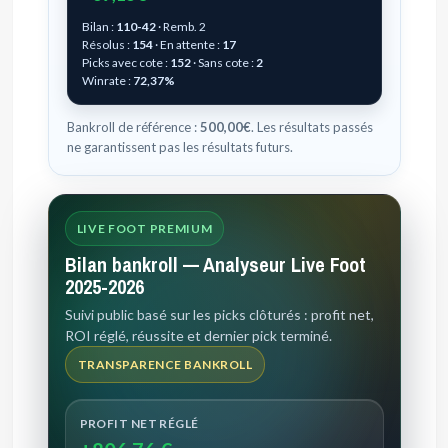
Bilan :
110-42
· Remb. 2
Résolus :
154
· En attente :
17
Picks avec cote :
152
· Sans cote :
2
Winrate :
72,37%
Bankroll de référence :
500,00€
. Les résultats passés
ne garantissent pas les résultats futurs.
LIVE FOOT PREMIUM
Bilan bankroll — Analyseur Live Foot
2025-2026
Suivi public basé sur les picks clôturés : profit net,
ROI réglé, réussite et dernier pick terminé.
TRANSPARENCE BANKROLL
PROFIT NET RÉGLÉ