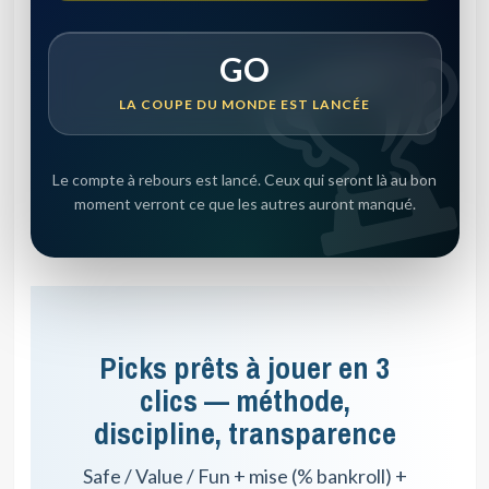
GO
LA COUPE DU MONDE EST LANCÉE
Le compte à rebours est lancé. Ceux qui seront là au bon
moment verront ce que les autres auront manqué.
Picks prêts à jouer en 3
clics — méthode,
discipline, transparence
Safe / Value / Fun + mise (% bankroll) +