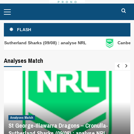
Primary
Menu
FLASH
 Sharks (09/08) : analyse NRL
Canberra Raiders – N
Analyses Match
Analyses Match
St George-Illawarra Dragons – Cronulla-
Sutherland Sharks (09/08) : analyse NRL