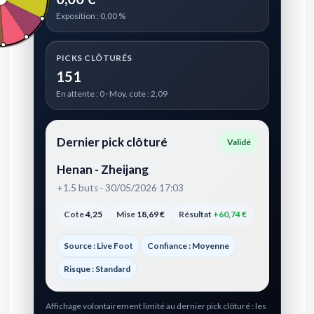
Exposition : 0,00 %
PICKS CLÔTURÉS
151
En attente : 0 · Moy. cote : 2,09
Dernier pick clôturé
Validé
Henan - Zheijang
+1.5 buts · 30/05/2026 17:03
Cote
4,25
Mise
18,69 €
Résultat
+60,74 €
Source : Live Foot
Confiance : Moyenne
Risque : Standard
Affichage volontairement limité au dernier pick clôturé : les