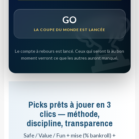
GO
LA COUPE DU MONDE EST LANCÉE
Le compte à rebours est lancé. Ceux qui seront là au bon
moment verront ce que les autres auront manqué.
Picks prêts à jouer en 3
clics — méthode,
discipline, transparence
Safe / Value / Fun + mise (% bankroll) +