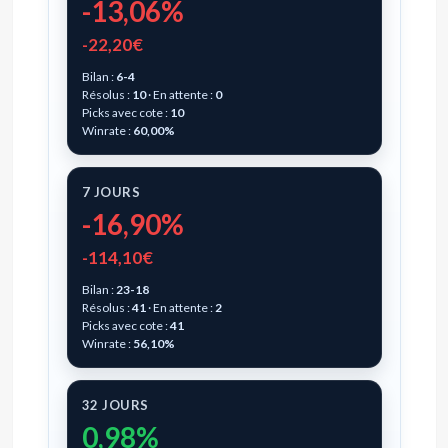
-13,06%
-22,20€
Bilan :
6-4
Résolus :
10
· En attente :
0
Picks avec cote :
10
Winrate :
60,00%
7 JOURS
-16,90%
-114,10€
Bilan :
23-18
Résolus :
41
· En attente :
2
Picks avec cote :
41
Winrate :
56,10%
32 JOURS
0,98%