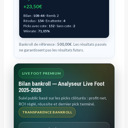
+23,50€
Bilan :
108-44
· Remb. 2
Résolus :
154
· En attente :
4
Picks avec cote :
152
· Sans cote :
2
Winrate :
71,05%
Bankroll de référence :
500,00€
. Les résultats passés
ne garantissent pas les résultats futurs.
LIVE FOOT PREMIUM
Bilan bankroll — Analyseur Live Foot
2025-2026
Suivi public basé sur les picks clôturés : profit net,
ROI réglé, réussite et dernier pick terminé.
TRANSPARENCE BANKROLL