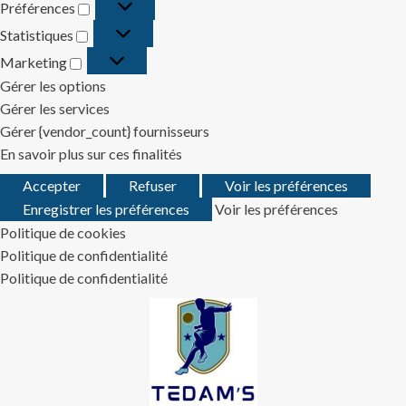
Préférences
Préférences
Statistiques
Statistiques
Marketing
Marketing
Gérer les options
Gérer les services
Gérer {vendor_count} fournisseurs
En savoir plus sur ces finalités
Accepter
Refuser
Voir les préférences
Enregistrer les préférences
Voir les préférences
Politique de cookies
Politique de confidentialité
Politique de confidentialité
Skip
to
content