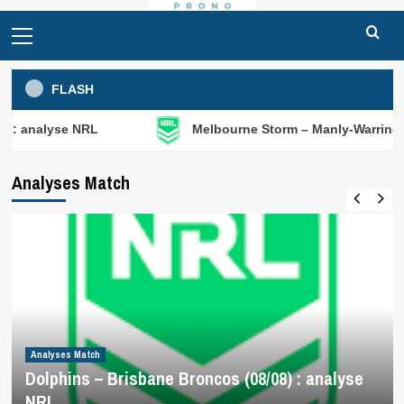
Primary
Menu
FLASH
 NRL
Melbourne Storm – Manly-Warringah Sea Eagles
Analyses Match
Analyses Match
Dolphins – Brisbane Broncos (08/08) : analyse
NRL