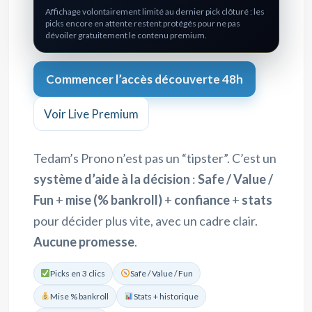
Affichage volontairement limité au dernier pick clôturé : les
picks encore en attente restent protégés pour ne pas
dévoiler gratuitement le contenu premium.
Commencer l’accès découverte 48h
Voir Live Premium
Tedam’s Prono n’est pas un “tipster”. C’est un
système d’aide à la décision
:
Safe / Value /
Fun
+
mise (% bankroll)
+
confiance
+
stats
pour décider plus vite, avec un cadre clair.
Aucune promesse
.
Picks en 3 clics
Safe / Value / Fun
Mise % bankroll
Stats + historique