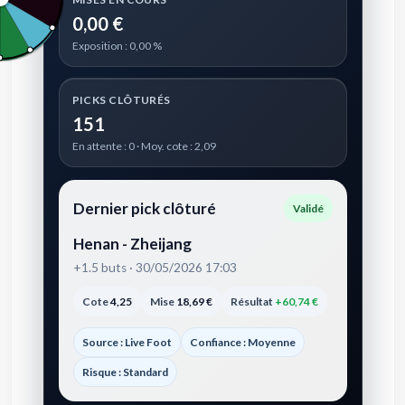
0,00 €
Exposition : 0,00 %
PICKS CLÔTURÉS
151
En attente : 0 · Moy. cote : 2,09
Dernier pick clôturé
Validé
Henan - Zheijang
+1.5 buts · 30/05/2026 17:03
Cote
4,25
Mise
18,69 €
Résultat
+60,74 €
Source : Live Foot
Confiance : Moyenne
Risque : Standard