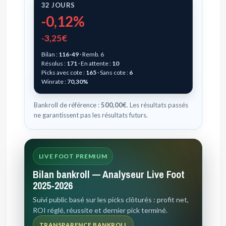
32 JOURS
-0,12%
-3,25€
Bilan :
116-49
· Remb. 6
Résolus :
171
· En attente :
10
Picks avec cote :
165
· Sans cote :
6
Winrate :
70,30%
Bankroll de référence :
500,00€
. Les résultats passés
ne garantissent pas les résultats futurs.
LIVE FOOT PREMIUM
Bilan bankroll — Analyseur Live Foot
2025-2026
Suivi public basé sur les picks clôturés : profit net,
ROI réglé, réussite et dernier pick terminé.
TRANSPARENCE BANKROLL