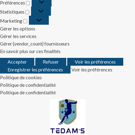
Préférences
Préférences
Statistiques
Statistiques
Marketing
Marketing
Gérer les options
Gérer les services
Gérer {vendor_count} fournisseurs
En savoir plus sur ces finalités
Accepter
Refuser
Voir les préférences
Enregistrer les préférences
Voir les préférences
Politique de cookies
Politique de confidentialité
Politique de confidentialité
Skip
to
content