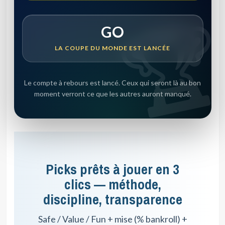
GO
LA COUPE DU MONDE EST LANCÉE
Le compte à rebours est lancé. Ceux qui seront là au bon
moment verront ce que les autres auront manqué.
Picks prêts à jouer en 3
clics — méthode,
discipline, transparence
Safe / Value / Fun + mise (% bankroll) +