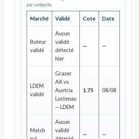
par catégorie.
Marché
Validé
Cote
Date
Aucun
Buteur
validé
—
—
validé
détecté
hier
Grazer
AK vs
LDEM
Austria
1.75
08/08
validé
Lustenau
— LDEM
Aucun
Match
validé
—
—
nul
détecté