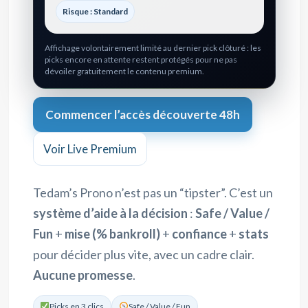
Risque : Standard
Affichage volontairement limité au dernier pick clôturé : les
picks encore en attente restent protégés pour ne pas
dévoiler gratuitement le contenu premium.
Commencer l’accès découverte 48h
Voir Live Premium
Tedam’s Prono n’est pas un “tipster”. C’est un
système d’aide à la décision
:
Safe / Value /
Fun
+
mise (% bankroll)
+
confiance
+
stats
pour décider plus vite, avec un cadre clair.
Aucune promesse
.
Picks en 3 clics
Safe / Value / Fun