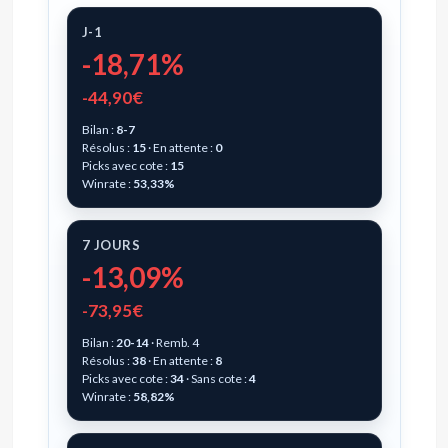
J-1
-18,71%
-44,90€
Bilan :
8-7
Résolus :
15
· En attente :
0
Picks avec cote :
15
Winrate :
53,33%
7 JOURS
-13,09%
-73,95€
Bilan :
20-14
· Remb. 4
Résolus :
38
· En attente :
8
Picks avec cote :
34
· Sans cote :
4
Winrate :
58,82%