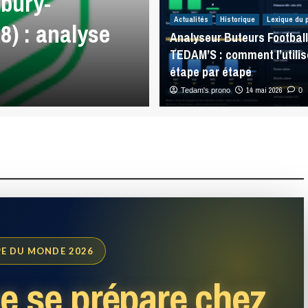
bury-
Analyses Match
Actualités
Historique
Lexique du 
8) : analyse
Warriors – Penr
Analyseur Buteurs Football
TEDAM’S : comment l’utilis
analyse NRL
étape par étape
5 août 2026
14 mai 2026
Tedam's prono
0
0
E DU MONDE 2026
e se prépare chez