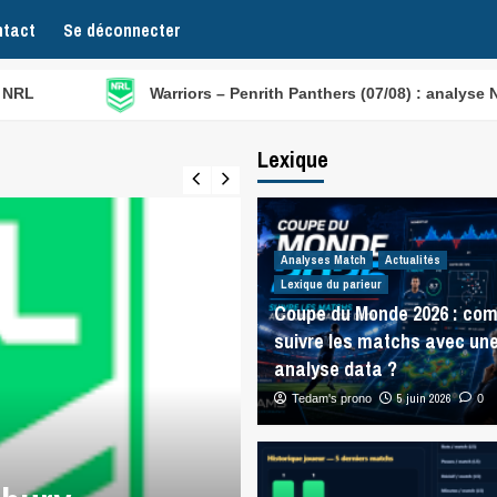
tact
Se déconnecter
Warriors – Penrith Panthers (07/08) : analyse NRL
Lexique
Analyses Match
Actualités
Lexique du parieur
Coupe du Monde 2026 : co
suivre les matchs avec un
analyse data ?
5 juin 2026
Tedam's prono
0