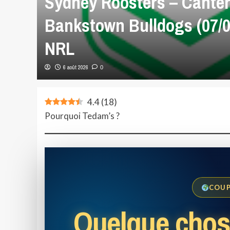
Sydney Roosters – Canter
Bankstown Bulldogs (07/0
NRL
6 août 2026
0
4.4
(
18
)
Pourquoi Tedam’s ?
COUP
Quelque chos