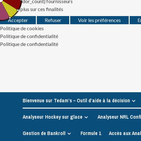
Gérer {vendor_count} fournisseurs
En savoir plus sur ces finalités
Accepter
Refuser
Voir les préférences
E
Politique de cookies
Politique de confidentialité
Politique de confidentialité
Skip
to
content
Bienvenue sur Tedam’s – Outil d’aide à la décision
Analyseur Hockey sur glace
Analyseur NRL Conf
Gestion de Bankroll
Formule 1
Accès aux Ana