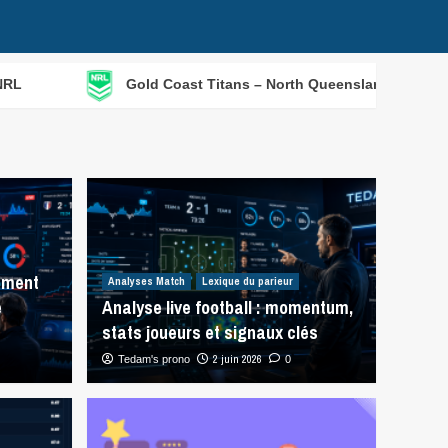
Gold Coast Titans – North Queensland Cowboys (06/08) : 
mment
Analyses Match
Lexique du parieur
e
Analyse live football : momentum,
stats joueurs et signaux clés
2 juin 2026
Tedam's prono
0