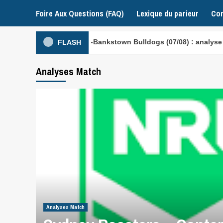
Foire Aux Questions (FAQ)
Lexique du parieur
Con
 – Canterbury-Bankstown Bulldogs (07/08) : analyse NRL
FLASH
Analyses Match
Analyses Match