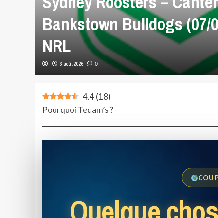
Sydney Roosters – Canter
Bankstown Bulldogs (07/0
NRL
6 août 2026
0
4.4
(
18
)
Pourquoi Tedam’s ?
COUP
Quelque chos