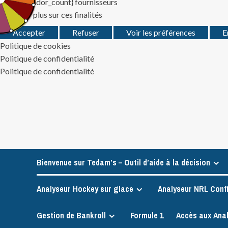
Gérer {vendor_count} fournisseurs
En savoir plus sur ces finalités
Accepter
Refuser
Voir les préférences
E
Politique de cookies
Politique de confidentialité
Politique de confidentialité
Skip
to
content
Bienvenue sur Tedam’s – Outil d’aide à la décision
Analyseur Hockey sur glace
Analyseur NRL Conf
Gestion de Bankroll
Formule 1
Accès aux Ana