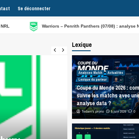
tact
Se déconnecter
Warriors – Penrith Panthers (07/08) : analyse NRL
Lexique
Analyses Match
Actualités
Lexique du parieur
Coupe du Monde 2026 : co
suivre les matchs avec un
analyse data ?
5 juin 2026
Tedam's prono
0