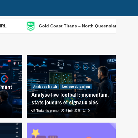
Gold Coast Titans – North Queensland Cowboys (06/08) : 
mment
Analyses Match
Lexique du parieur
e
Analyse live football : momentum,
stats joueurs et signaux clés
2 juin 2026
Tedam's prono
0