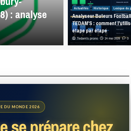
bury-
Analyses Match
Actualités
Historique
Lexique du 
8) : analyse
Warriors – Penr
Analyseur Buteurs Football
TEDAM’S : comment l’utilis
analyse NRL
étape par étape
5 août 2026
14 mai 2026
Tedam's prono
0
0
E DU MONDE 2026
e se prépare chez