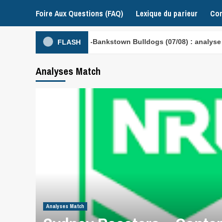
Foire Aux Questions (FAQ)
Lexique du parieur
Con
 – Canterbury-Bankstown Bulldogs (07/08) : analyse NRL
FLASH
Analyses Match
Analyses Match