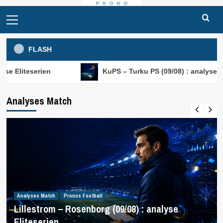
Primary
Menu
FLASH
en
KuPS – Turku PS (09/08) : analyse Veikkausliiga
Analyses Match
Analyses Match
Pronos Football
Lillestrom – Rosenborg (09/08) : analyse
Eliteserien