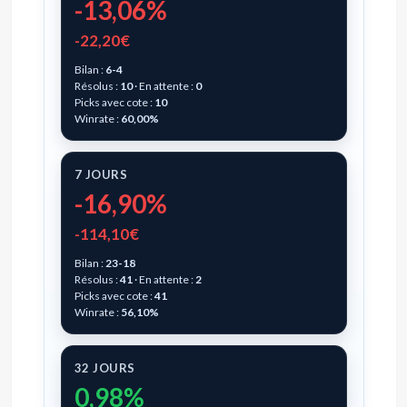
-13,06%
-22,20€
Bilan :
6-4
Résolus :
10
· En attente :
0
Picks avec cote :
10
Winrate :
60,00%
7 JOURS
-16,90%
-114,10€
Bilan :
23-18
Résolus :
41
· En attente :
2
Picks avec cote :
41
Winrate :
56,10%
32 JOURS
0,98%