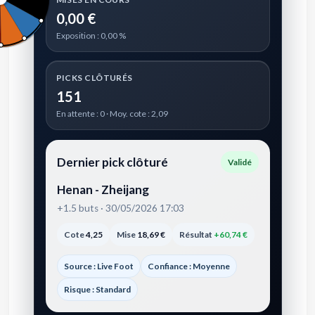
0,00 €
Exposition : 0,00 %
PICKS CLÔTURÉS
151
En attente : 0 · Moy. cote : 2,09
Dernier pick clôturé
Validé
Henan - Zheijang
+1.5 buts · 30/05/2026 17:03
Cote
4,25
Mise
18,69 €
Résultat
+60,74 €
Source : Live Foot
Confiance : Moyenne
Risque : Standard