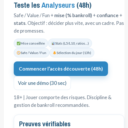
Teste les
Analyseurs
(48h)
Safe / Value / Fun +
mise (% bankroll)
+
confiance
+
stats
. Objectif : décider plus vite, avec un cadre. Pas
de promesses.
Mise conseillée
Stats (L5/L10, ratios…)
Safe / Value / Fun
Sélection du jour (13h)
Commencer l’accès découverte (48h)
Voir une démo (30 sec)
18+ | Jouer comporte des risques. Discipline &
gestion de bankroll recommandées.
Preuves vérifiables