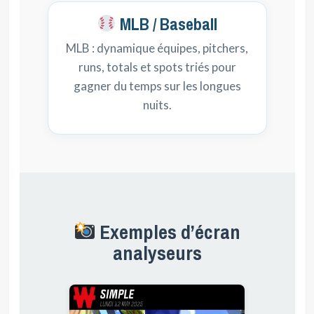
MLB / Baseball
MLB : dynamique équipes, pitchers,
runs, totals et spots triés pour
gagner du temps sur les longues
nuits.
Exemples d’écran
analyseurs