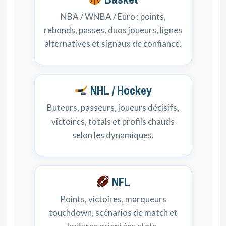
NBA / WNBA / Euro : points,
rebonds, passes, duos joueurs, lignes
alternatives et signaux de confiance.
NHL / Hockey
Buteurs, passeurs, joueurs décisifs,
victoires, totals et profils chauds
selon les dynamiques.
NFL
Points, victoires, marqueurs
touchdown, scénarios de match et