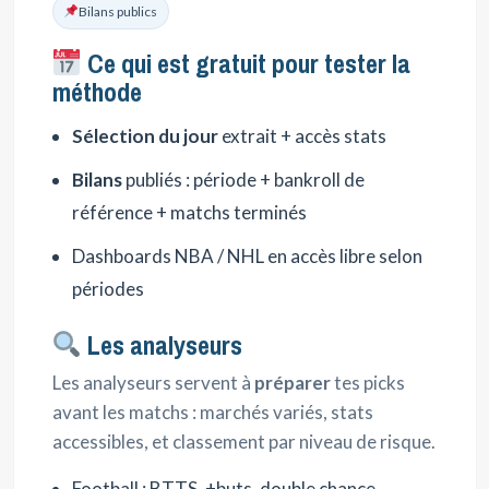
Bilans publics
Ce qui est gratuit pour tester la
méthode
Sélection du jour
extrait + accès stats
Bilans
publiés : période + bankroll de
référence + matchs terminés
Dashboards NBA / NHL en accès libre selon
périodes
Les analyseurs
Les analyseurs servent à
préparer
tes picks
avant les matchs : marchés variés, stats
accessibles, et classement par niveau de risque.
Football : BTTS, +buts, double chance,