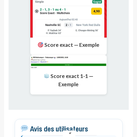
Score exact — Exemple
Score exact 1-1 —
Exemple
Avis des utilisateurs