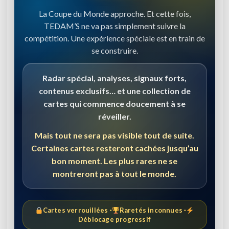
La Coupe du Monde approche. Et cette fois,
TEDAM’S ne va pas simplement suivre la
compétition. Une expérience spéciale est en train de
se construire.
Radar spécial, analyses, signaux forts,
contenus exclusifs… et une collection de
cartes qui commence doucement à se
réveiller.
Mais tout ne sera pas visible tout de suite.
Certaines cartes resteront cachées jusqu’au
bon moment. Les plus rares ne se
montreront pas à tout le monde.
Cartes verrouillées ·
Raretés inconnues ·
Déblocage progressif