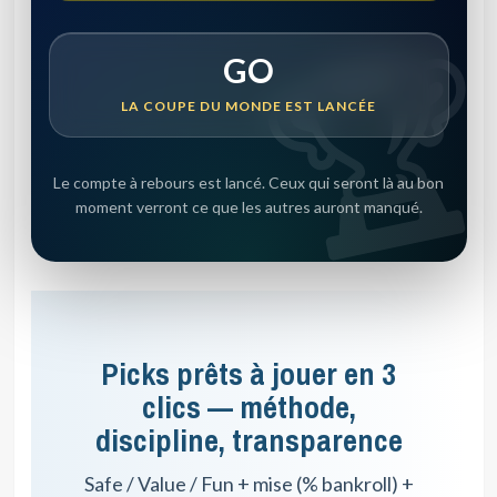
GO
LA COUPE DU MONDE EST LANCÉE
Le compte à rebours est lancé. Ceux qui seront là au bon
moment verront ce que les autres auront manqué.
Picks prêts à jouer en 3
clics — méthode,
discipline, transparence
Safe / Value / Fun + mise (% bankroll) +