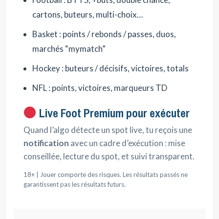
cartons, buteurs, multi-choix…
Basket : points / rebonds / passes, duos,
marchés “mymatch”
Hockey : buteurs / décisifs, victoires, totals
NFL : points, victoires, marqueurs TD
Live Foot Premium pour exécuter
Quand l’algo détecte un spot live, tu reçois une
notification
avec un cadre d’exécution : mise
conseillée, lecture du spot, et suivi transparent.
18+ | Jouer comporte des risques. Les résultats passés ne
garantissent pas les résultats futurs.