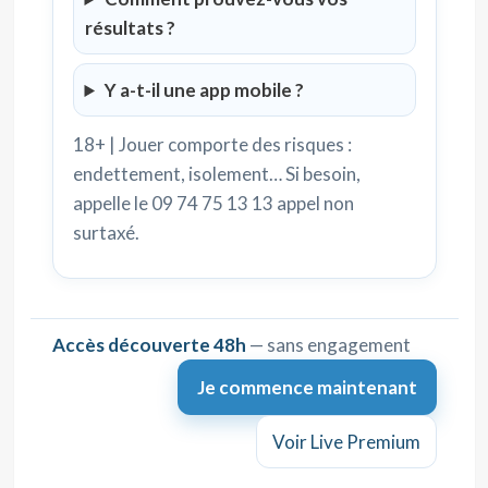
résultats ?
Y a-t-il une app mobile ?
18+ | Jouer comporte des risques :
endettement, isolement… Si besoin,
appelle le 09 74 75 13 13 appel non
surtaxé.
Accès découverte 48h
— sans engagement
Je commence maintenant
Voir Live Premium