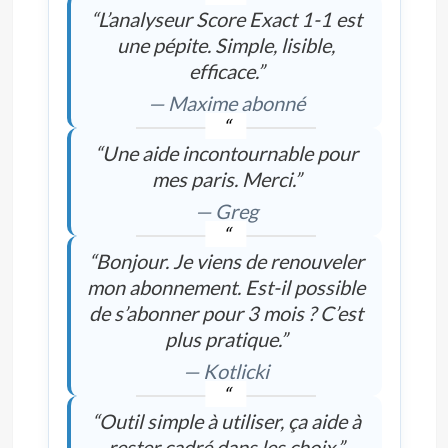
“L’analyseur Score Exact 1-1 est
une pépite. Simple, lisible,
efficace.”
— Maxime abonné
“Une aide incontournable pour
mes paris. Merci.”
— Greg
“Bonjour. Je viens de renouveler
mon abonnement. Est-il possible
de s’abonner pour 3 mois ? C’est
plus pratique.”
— Kotlicki
“Outil simple à utiliser, ça aide à
rester cadré dans les choix.”