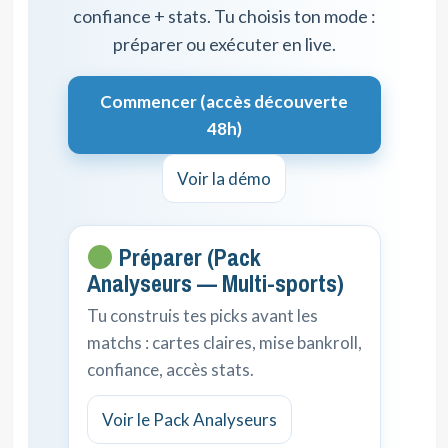
confiance + stats. Tu choisis ton mode :
préparer ou exécuter en live.
Commencer (accès découverte
48h)
Voir la démo
Préparer (Pack
Analyseurs — Multi-sports)
Tu construis tes picks avant les
matchs : cartes claires, mise bankroll,
confiance, accès stats.
Voir le Pack Analyseurs