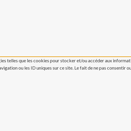
gies telles que les cookies pour stocker et/ou accéder aux informati
gation ou les ID uniques sur ce site. Le fait de ne pas consentir o