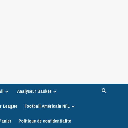
ll
Analyseur Basket
er League
Football Américain NFL
Panier
Politique de confidentialité