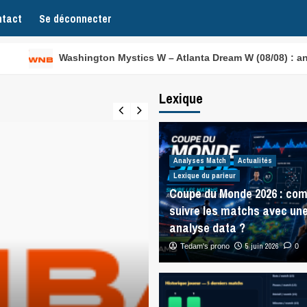
tact
Se déconnecter
Washington Mystics W – Atlanta Dream W (08/08) : analyse WNB
Lexique
Analyses Match
Actualités
Lexique du parieur
Coupe du Monde 2026 : co
suivre les matchs avec un
analyse data ?
5 juin 2026
Tedam's prono
0