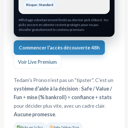
Risque : Standard
Affichage volontairement limité au dernier pick clôturé : les
picks encore en attente restent protégés pour ne pas
dévoiler gratuitement le contenu premium.
Commencer l’accès découverte 48h
Voir Live Premium
Tedam’s Prono n’est pas un “tipster”. C’est un
système d’aide à la décision
:
Safe / Value /
Fun
+
mise (% bankroll)
+
confiance
+
stats
pour décider plus vite, avec un cadre clair.
Aucune promesse
.
Picks en 3 clics
Safe / Value / Fun