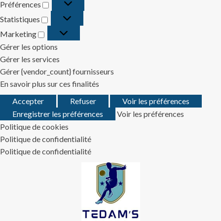
Préférences
Préférences
Statistiques
Statistiques
Marketing
Marketing
Gérer les options
Gérer les services
Gérer {vendor_count} fournisseurs
En savoir plus sur ces finalités
Accepter
Refuser
Voir les préférences
Enregistrer les préférences
Voir les préférences
Politique de cookies
Politique de confidentialité
Politique de confidentialité
Skip
to
content