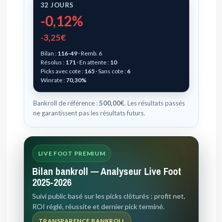
32 JOURS
-0,12%
-3,25€
Bilan :
116-49
· Remb. 6
Résolus :
171
· En attente :
10
Picks avec cote :
165
· Sans cote :
6
Winrate :
70,30%
Bankroll de référence :
500,00€
. Les résultats passés
ne garantissent pas les résultats futurs.
LIVE FOOT PREMIUM
Bilan bankroll — Analyseur Live Foot
2025-2026
Suivi public basé sur les picks clôturés : profit net,
ROI réglé, réussite et dernier pick terminé.
TRANSPARENCE BANKROLL