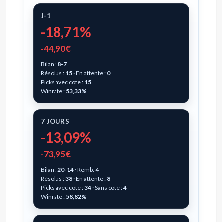
J-1
-18,71%
-44,90€
Bilan :
8-7
Résolus :
15
· En attente :
0
Picks avec cote :
15
Winrate :
53,33%
7 JOURS
-13,09%
-73,95€
Bilan :
20-14
· Remb. 4
Résolus :
38
· En attente :
8
Picks avec cote :
34
· Sans cote :
4
Winrate :
58,82%