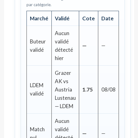
par catégorie.
Marché
Validé
Cote
Date
Aucun
Buteur
validé
—
—
validé
détecté
hier
Grazer
AK vs
LDEM
Austria
1.75
08/08
validé
Lustenau
— LDEM
Aucun
Match
validé
—
—
nul
détecté