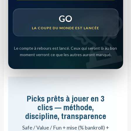
GO
LA COUPE DU MONDE EST LANCÉE
Le compte à rebours est lancé. Ceux qui seront là au bon
moment verront ce que les autres auront manqué.
Picks prêts à jouer en 3
clics — méthode,
discipline, transparence
Safe / Value / Fun + mise (% bankroll) +