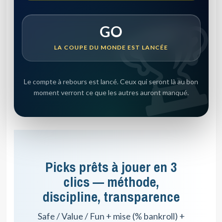
GO
LA COUPE DU MONDE EST LANCÉE
Le compte à rebours est lancé. Ceux qui seront là au bon
moment verront ce que les autres auront manqué.
Picks prêts à jouer en 3
clics — méthode,
discipline, transparence
Safe / Value / Fun + mise (% bankroll) +