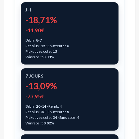
J-1
-18,71%
-44,90€
Bilan :
8-7
Résolus :
15
· En attente :
0
Picks avec cote :
15
Winrate :
53,33%
7 JOURS
-13,09%
-73,95€
Bilan :
20-14
· Remb. 4
Résolus :
38
· En attente :
8
Picks avec cote :
34
· Sans cote :
4
Winrate :
58,82%