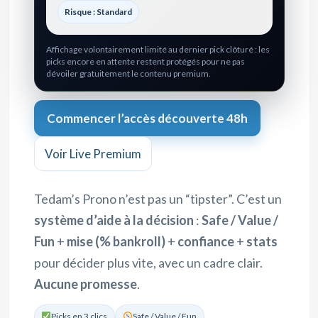
Risque : Standard
Affichage volontairement limité au dernier pick clôturé : les
picks encore en attente restent protégés pour ne pas
dévoiler gratuitement le contenu premium.
Commencer l’accès découverte 48h
Voir Live Premium
Tedam’s Prono n’est pas un “tipster”. C’est un
système d’aide à la décision
:
Safe / Value /
Fun
+
mise (% bankroll)
+
confiance
+
stats
pour décider plus vite, avec un cadre clair.
Aucune promesse
.
Picks en 3 clics
Safe / Value / Fun