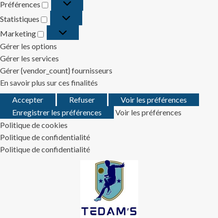
Préférences
Préférences
Statistiques
Statistiques
Marketing
Marketing
Gérer les options
Gérer les services
Gérer {vendor_count} fournisseurs
En savoir plus sur ces finalités
Accepter
Refuser
Voir les préférences
Enregistrer les préférences
Voir les préférences
Politique de cookies
Politique de confidentialité
Politique de confidentialité
Skip
to
content