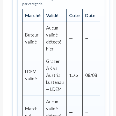
par catégorie.
Marché
Validé
Cote
Date
Aucun
Buteur
validé
—
—
validé
détecté
hier
Grazer
AK vs
LDEM
Austria
1.75
08/08
validé
Lustenau
— LDEM
Aucun
Match
validé
—
—
nul
détecté