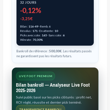
32 JOURS
-0,12%
-3,25€
Bilan :
116-49
· Remb. 6
Résolus :
171
· En attente :
10
Picks avec cote :
165
· Sans cote :
6
Winrate :
70,30%
Bankroll de référence :
500,00€
. Les résultats passés
ne garantissent pas les résultats futurs.
LIVE FOOT PREMIUM
Bilan bankroll — Analyseur Live Foot
2025-2026
Suivi public basé sur les picks clôturés : profit net,
ROI réglé, réussite et dernier pick terminé.
TRANSPARENCE BANKROLL