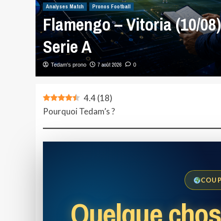
Analyses Match
Pronos Football
Flamengo – Vitoria (10/08)
Serie A
7 août 2026
Tedam's prono
0
4.4
(
18
)
Pourquoi Tedam’s ?
COUP
Quelque chos