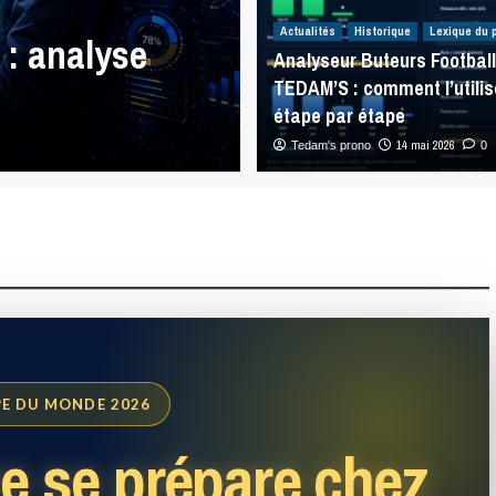
Analyses Match
Pronos Football
Actualités
Historique
Lexique du 
 : analyse
RB Bragantino –
Analyseur Buteurs Football
TEDAM’S : comment l’utilis
analyse Serie A
étape par étape
7 août 2026
14 mai 2026
Tedam's prono
Tedam's prono
0
0
E DU MONDE 2026
e se prépare chez