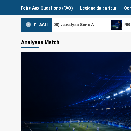
Foire Aux Questions (FAQ)
Lexique du parieur
Con
o – Vitoria (10/08) : analyse Serie A
RB Bragantino 
FLASH
Analyses Match