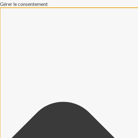
Gérer le consentement