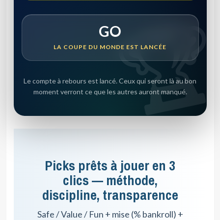
GO
LA COUPE DU MONDE EST LANCÉE
Le compte à rebours est lancé. Ceux qui seront là au bon
moment verront ce que les autres auront manqué.
Picks prêts à jouer en 3
clics — méthode,
discipline, transparence
Safe / Value / Fun + mise (% bankroll) +