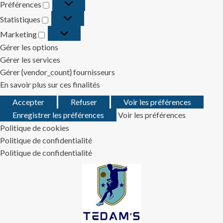
Préférences
Préférences
Statistiques
Statistiques
Marketing
Marketing
Gérer les options
Gérer les services
Gérer {vendor_count} fournisseurs
En savoir plus sur ces finalités
Accepter
Refuser
Voir les préférences
Enregistrer les préférences
Voir les préférences
Politique de cookies
Politique de confidentialité
Politique de confidentialité
Skip
to
content