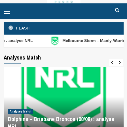
Primary
Menu
FLASH
e NRL
Melbourne Storm – Manly-Warringah Sea Eagle
Analyses Match
Analyses Match
Dolphins – Brisbane Broncos (08/08) : analyse
NRL