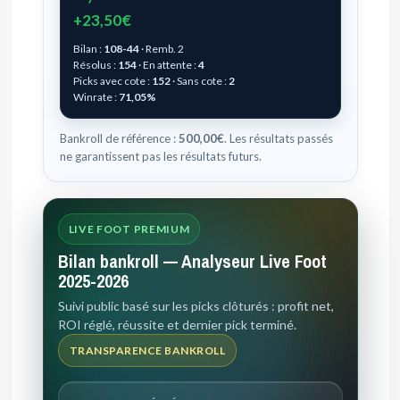
+23,50€
Bilan :
108-44
· Remb. 2
Résolus :
154
· En attente :
4
Picks avec cote :
152
· Sans cote :
2
Winrate :
71,05%
Bankroll de référence :
500,00€
. Les résultats passés
ne garantissent pas les résultats futurs.
LIVE FOOT PREMIUM
Bilan bankroll — Analyseur Live Foot
2025-2026
Suivi public basé sur les picks clôturés : profit net,
ROI réglé, réussite et dernier pick terminé.
TRANSPARENCE BANKROLL