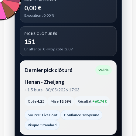
0,00 €
Exposition : 0,00 %
PICKS CLÔTURÉS
151
En attente : 0 · Moy. cote : 2,09
Dernier pick clôturé
Validé
Henan - Zheijang
+1.5 buts · 30/05/2026 17:03
Cote
4,25
Mise
18,69 €
Résultat
+60,74 €
Source : Live Foot
Confiance : Moyenne
Risque : Standard