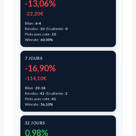
-13,06%
-22,20€
Bilan :
6-4
Résolus :
10
· En attente :
0
Picks avec cote :
10
Winrate :
60,00%
7 JOURS
-16,90%
-114,10€
Bilan :
23-18
Résolus :
41
· En attente :
2
Picks avec cote :
41
Winrate :
56,10%
32 JOURS
0,98%