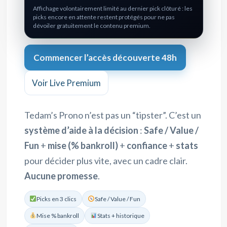
Affichage volontairement limité au dernier pick clôturé : les
picks encore en attente restent protégés pour ne pas
dévoiler gratuitement le contenu premium.
Commencer l’accès découverte 48h
Voir Live Premium
Tedam’s Prono n’est pas un “tipster”. C’est un
système d’aide à la décision
:
Safe / Value /
Fun
+
mise (% bankroll)
+
confiance
+
stats
pour décider plus vite, avec un cadre clair.
Aucune promesse
.
Picks en 3 clics
Safe / Value / Fun
Mise % bankroll
Stats + historique