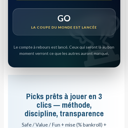
GO
LA COUPE DU MONDE EST LANCÉE
Le compte à rebours est lancé. Ceux qui seront là au bon
moment verront ce que les autres auront manqué.
Picks prêts à jouer en 3
clics — méthode,
discipline, transparence
Safe / Value / Fun + mise (% bankroll) +