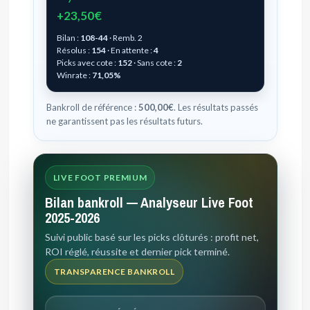
+23,50€
Bilan :
108-44
· Remb. 2
Résolus :
154
· En attente :
4
Picks avec cote :
152
· Sans cote :
2
Winrate :
71,05%
Bankroll de référence :
500,00€
. Les résultats passés
ne garantissent pas les résultats futurs.
LIVE FOOT PREMIUM
Bilan bankroll — Analyseur Live Foot
2025-2026
Suivi public basé sur les picks clôturés : profit net,
ROI réglé, réussite et dernier pick terminé.
TRANSPARENCE BANKROLL