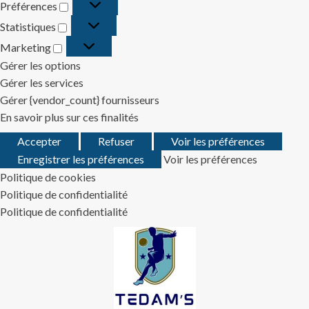
Préférences
Préférences
Statistiques
Statistiques
Marketing
Marketing
Gérer les options
Gérer les services
Gérer {vendor_count} fournisseurs
En savoir plus sur ces finalités
Accepter
Refuser
Voir les préférences
Enregistrer les préférences
Voir les préférences
Politique de cookies
Politique de confidentialité
Politique de confidentialité
Skip
to
content