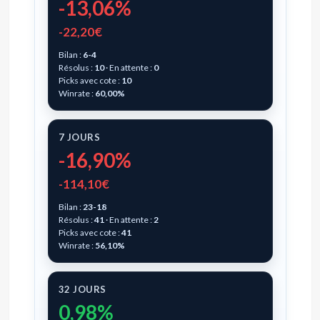
-13,06%
-22,20€
Bilan :
6-4
Résolus :
10
· En attente :
0
Picks avec cote :
10
Winrate :
60,00%
7 JOURS
-16,90%
-114,10€
Bilan :
23-18
Résolus :
41
· En attente :
2
Picks avec cote :
41
Winrate :
56,10%
32 JOURS
0,98%