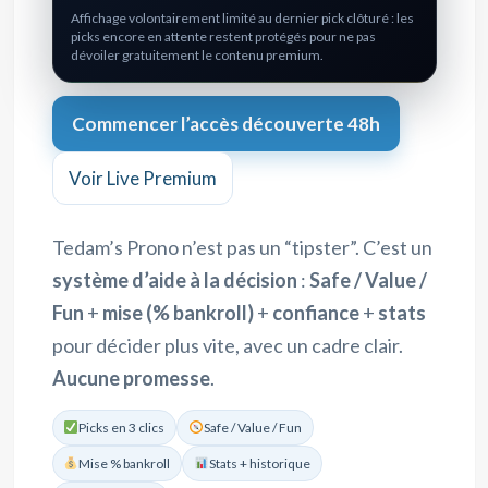
Affichage volontairement limité au dernier pick clôturé : les
picks encore en attente restent protégés pour ne pas
dévoiler gratuitement le contenu premium.
Commencer l’accès découverte 48h
Voir Live Premium
Tedam’s Prono n’est pas un “tipster”. C’est un
système d’aide à la décision
:
Safe / Value /
Fun
+
mise (% bankroll)
+
confiance
+
stats
pour décider plus vite, avec un cadre clair.
Aucune promesse
.
Picks en 3 clics
Safe / Value / Fun
Mise % bankroll
Stats + historique