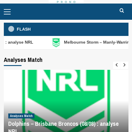
Primary
Menu
FLASH
 NRL
Melbourne Storm – Manly-Warringah Sea Eagles
Analyses Match
Analyses Match
Dolphins – Brisbane Broncos (08/08) : analyse
NRL