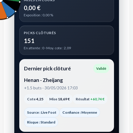
0,00 €
Exposition : 0,00 %
PICKS CLÔTURÉS
151
En attente : 0 · Moy. cote : 2,09
Dernier pick clôturé
Validé
Henan - Zheijang
+1.5 buts · 30/05/2026 17:03
Cote
4,25
Mise
18,69 €
Résultat
+60,74 €
Source : Live Foot
Confiance : Moyenne
Risque : Standard