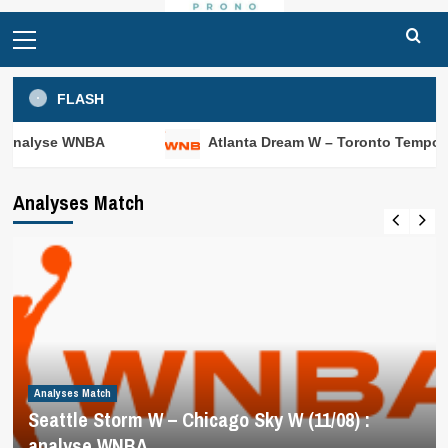
Primary
Menu
FLASH
A
Atlanta Dream W – Toronto Tempo W (11/08) : an
Analyses Match
Analyses Match
Seattle Storm W – Chicago Sky W (11/08) :
analyse WNBA