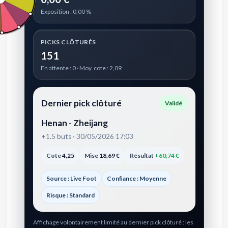
Exposition : 0,00 %
PICKS CLÔTURÉS
151
En attente : 0 · Moy. cote : 2,09
Dernier pick clôturé
Validé
Henan - Zheijang
+1.5 buts · 30/05/2026 17:03
Cote
4,25
Mise
18,69 €
Résultat
+60,74 €
Source : Live Foot
Confiance : Moyenne
Risque : Standard
Affichage volontairement limité au dernier pick clôturé : les