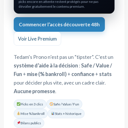
picks encore en attente restent protégés pour ne pas
dévoiler gratuitement le contenu premium.
Commencer l’accès découverte 48h
Voir Live Premium
Tedam’s Prono n’est pas un “tipster”. C’est un
système d’aide à la décision
:
Safe / Value /
Fun
+
mise (% bankroll)
+
confiance
+
stats
pour décider plus vite, avec un cadre clair.
Aucune promesse
.
Picks en 3 clics
Safe / Value / Fun
Mise % bankroll
Stats + historique
Bilans publics