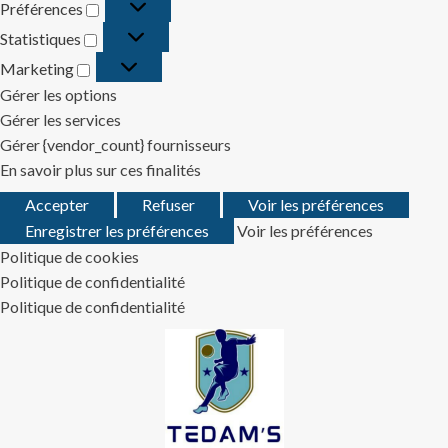
Préférences
Préférences
Statistiques
Statistiques
Marketing
Marketing
Gérer les options
Gérer les services
Gérer {vendor_count} fournisseurs
En savoir plus sur ces finalités
Accepter
Refuser
Voir les préférences
Enregistrer les préférences
Voir les préférences
Politique de cookies
Politique de confidentialité
Politique de confidentialité
Skip
to
content