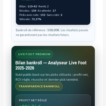
Bilan :
110-42
· Remb. 2
Résolus :
154
· En attente :
17
Picks avec cote :
152
· Sans cote :
2
Winrate :
72,37%
Bankroll de référence :
500,00€
. Les résultats passés
ne garantissent pas les résultats futurs.
LIVE FOOT PREMIUM
Bilan bankroll — Analyseur Live Foot
2025-2026
Suivi public basé sur les picks clôturés : profit net,
ROI réglé, réussite et dernier pick terminé.
TRANSPARENCE BANKROLL
PROFIT NET RÉGLÉ