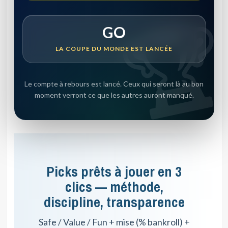
GO
LA COUPE DU MONDE EST LANCÉE
Le compte à rebours est lancé. Ceux qui seront là au bon
moment verront ce que les autres auront manqué.
Picks prêts à jouer en 3
clics — méthode,
discipline, transparence
Safe / Value / Fun + mise (% bankroll) +