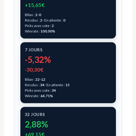
+15,65€
Bilan :
2-0
Résolus :
2
· En attente :
0
Picks avec cote :
2
Winrate :
100,00%
7 JOURS
-5,32%
-30,30€
Bilan :
22-12
Résolus :
34
· En attente :
15
Picks avec cote :
34
Winrate :
64,71%
32 JOURS
2,88%
+69,15€