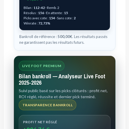
Bilan :
112-42
· Remb. 2
Résolus :
156
· En attente :
15
Picks avec cote :
154
· Sans cote :
2
Winrate :
72,73%
Bankroll de référence :
500,00€
. Les résultats passés
ne garantissent pas les résultats futurs.
LIVE FOOT PREMIUM
Bilan bankroll — Analyseur Live Foot
2025-2026
Suivi public basé sur les picks clôturés : profit net,
ROI réglé, réussite et dernier pick terminé.
TRANSPARENCE BANKROLL
PROFIT NET RÉGLÉ