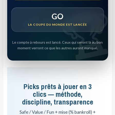
GO
LA COUPE DU MONDE EST LANCÉE
Le compte à rebours est lancé. Ceux qui seront là au bon
moment verront ce que les autres auront manqué.
Picks prêts à jouer en 3
clics — méthode,
discipline, transparence
Safe / Value / Fun + mise (% bankroll) +