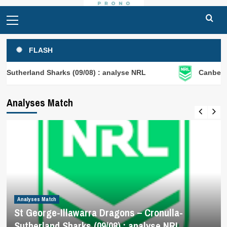
Primary
Menu
FLASH
 Sharks (09/08) : analyse NRL
Canberra Raiders – N
Analyses Match
Analyses Match
St George-Illawarra Dragons – Cronulla-
Sutherland Sharks (09/08) : analyse NRL