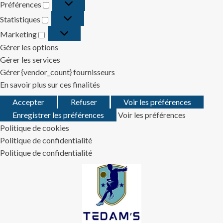
Préférences
Préférences
Statistiques
Statistiques
Marketing
Marketing
Gérer les options
Gérer les services
Gérer {vendor_count} fournisseurs
En savoir plus sur ces finalités
Accepter
Refuser
Voir les préférences
Enregistrer les préférences
Voir les préférences
Politique de cookies
Politique de confidentialité
Politique de confidentialité
Skip
to
content