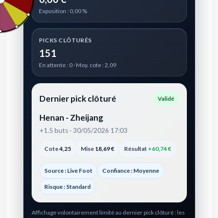
Exposition : 0,00 %
PICKS CLÔTURÉS
151
En attente : 0 · Moy. cote : 2,09
Dernier pick clôturé
Validé
Henan - Zheijang
+1.5 buts · 30/05/2026 17:03
Cote
4,25
Mise
18,69 €
Résultat
+60,74 €
Source : Live Foot
Confiance : Moyenne
Risque : Standard
Affichage volontairement limité au dernier pick clôturé : les