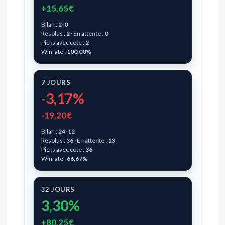
+15,65€
Bilan :
2-0
Résolus :
2
· En attente :
0
Picks avec cote :
2
Winrate :
100,00%
7 JOURS
-3,17%
-19,20€
Bilan :
24-12
Résolus :
36
· En attente :
13
Picks avec cote :
36
Winrate :
66,67%
32 JOURS
3,30%
+80,25€