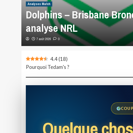
Analyses Match
Dolphins – Brisbane Bronc
analyse NRL
7 août 2026
0
4.4
(
18
)
Pourquoi Tedam’s ?
COUP
Quelque chos