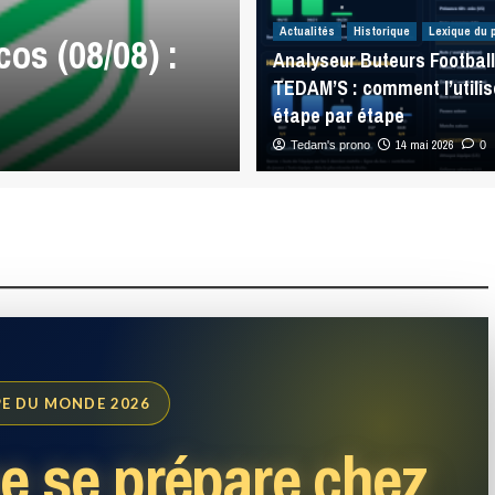
Analyses Match
Actualités
Historique
Lexique du 
os (08/08) :
Melbourne Sto
Analyseur Buteurs Football
TEDAM’S : comment l’utilis
Sea Eagles (08/
étape par étape
7 août 2026
14 mai 2026
Tedam's prono
0
0
E DU MONDE 2026
e se prépare chez