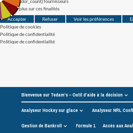
Gérer {vendor_count} fournisseurs
En savoir plus sur ces finalités
Accepter
Refuser
Voir les préférences
E
Politique de cookies
Politique de confidentialité
Politique de confidentialité
Skip
to
content
Bienvenue sur Tedam’s – Outil d’aide à la décision
Analyseur Hockey sur glace
Analyseur NRL Conf
Gestion de Bankroll
Formule 1
Accès aux Ana