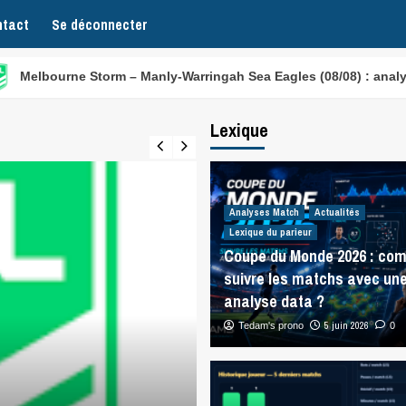
tact
Se déconnecter
ne Storm – Manly-Warringah Sea Eagles (08/08) : analyse NRL
Lexique
Analyses Match
Actualités
Lexique du parieur
Coupe du Monde 2026 : co
suivre les matchs avec un
analyse data ?
5 juin 2026
Tedam's prono
0