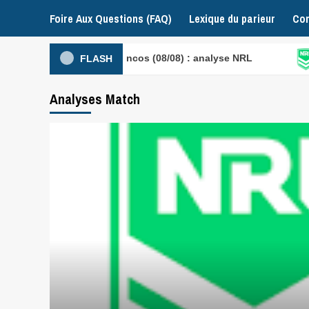
Foire Aux Questions (FAQ)
Lexique du parieur
Con
 – Brisbane Broncos (08/08) : analyse NRL
Melbour
FLASH
Analyses Match