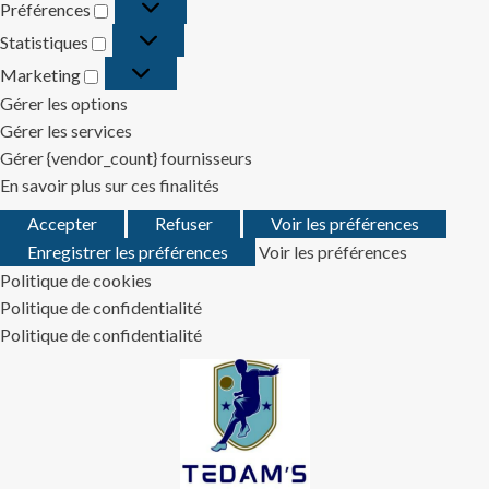
Préférences
Préférences
Statistiques
Statistiques
Marketing
Marketing
Gérer les options
Gérer les services
Gérer {vendor_count} fournisseurs
En savoir plus sur ces finalités
Accepter
Refuser
Voir les préférences
Enregistrer les préférences
Voir les préférences
Politique de cookies
Politique de confidentialité
Politique de confidentialité
Skip
to
content