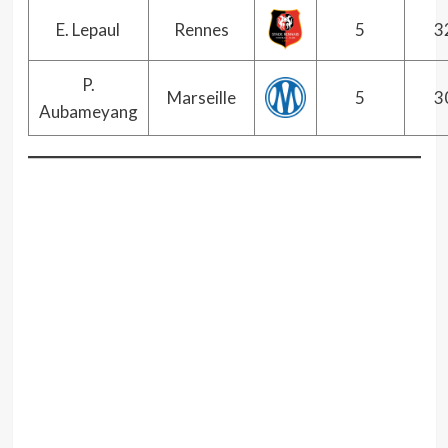
E. Lepaul
Rennes
5
3
P.
Marseille
5
3
Aubameyang