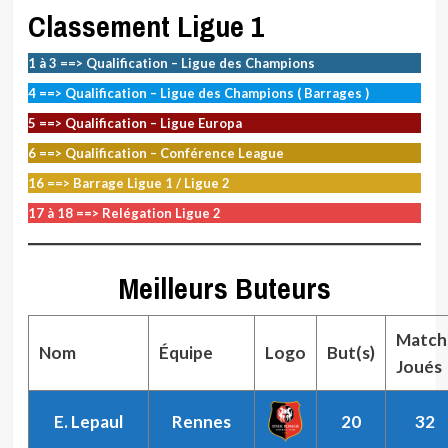
Classement Ligue 1
1 à 3 ==> Qualification – Ligue des Champions
4 ==> Qualification – Ligue des Champions ( Barrages )
5 ==> Qualification – Ligue Europa
6 ==> Qualification – Conférence League
16 ==> Barrage Ligue 1 / Ligue 2
17 à 18 ==> Relégation Ligue 2
Meilleurs Buteurs
Match
Nom
Équipe
Logo
But(s)
Joués
E. Lepaul
Rennes
20
32