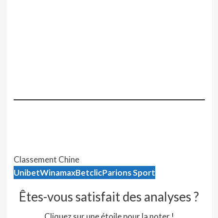
Classement Premier League
Classement Série A
Classement Liga
Classement Bundesliga
Classement Ligue 1
Classement Finlande
Classement Chine
Classement Ligue 2
Unibet
Winamax
Betclic
Parions Sport
Êtes-vous satisfait des analyses ?
Cliquez sur une étoile pour la noter !