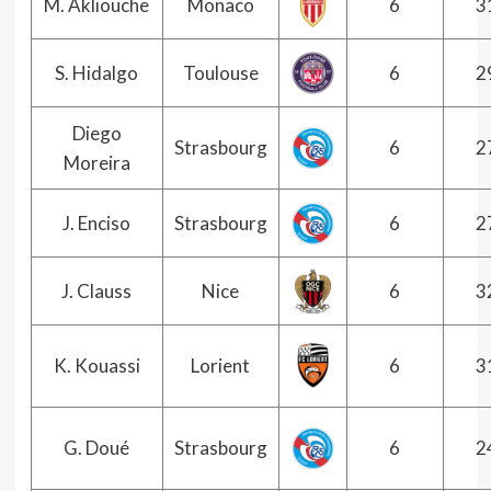
M. Akliouche
Monaco
6
3
S. Hidalgo
Toulouse
6
2
Diego
Strasbourg
6
2
Moreira
J. Enciso
Strasbourg
6
2
J. Clauss
Nice
6
3
K. Kouassi
Lorient
6
3
G. Doué
Strasbourg
6
2