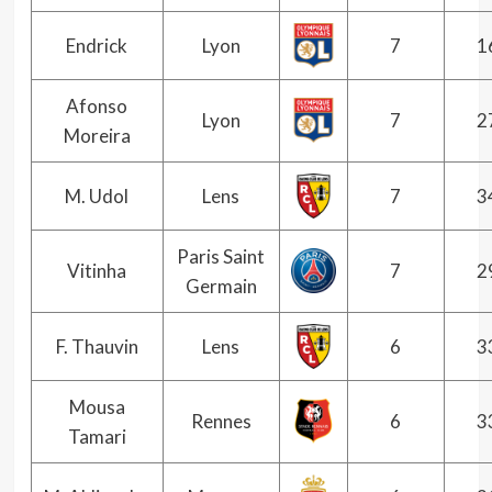
Endrick
Lyon
7
1
Afonso
Lyon
7
2
Moreira
M. Udol
Lens
7
3
Paris Saint
Vitinha
7
2
Germain
F. Thauvin
Lens
6
3
Mousa
Rennes
6
3
Tamari