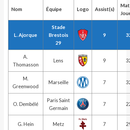
Mat
Nom
Équipe
Logo
Assist(s)
Jou
Stade
L. Ajorque
Brestois
9
3
29
A.
Lens
9
3
Thomasson
M.
Marseille
7
3
Greenwood
Paris Saint
O. Dembélé
7
2
Germain
G. Hein
Metz
7
2