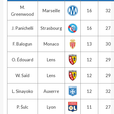
M.
Marseille
16
32
Greenwood
J. Panichelli
Strasbourg
16
27
F. Balogun
Monaco
13
30
O. Édouard
Lens
12
29
W. Saïd
Lens
12
29
L. Sinayoko
Auxerre
12
32
P. Šulc
Lyon
11
27