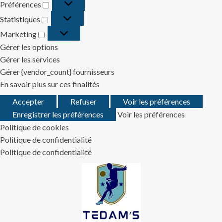
Préférences
Préférences
Statistiques
Statistiques
Marketing
Marketing
Gérer les options
Gérer les services
Gérer {vendor_count} fournisseurs
En savoir plus sur ces finalités
Accepter
Refuser
Voir les préférences
Enregistrer les préférences
Voir les préférences
Politique de cookies
Politique de confidentialité
Politique de confidentialité
Skip
to
content