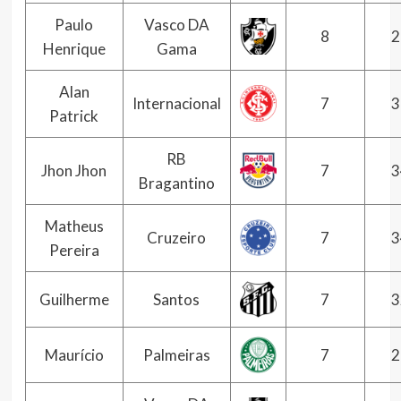
Paulo
Vasco DA
8
2
Henrique
Gama
Alan
Internacional
7
3
Patrick
RB
Jhon Jhon
7
3
Bragantino
Matheus
Cruzeiro
7
3
Pereira
Guilherme
Santos
7
3
Maurício
Palmeiras
7
2