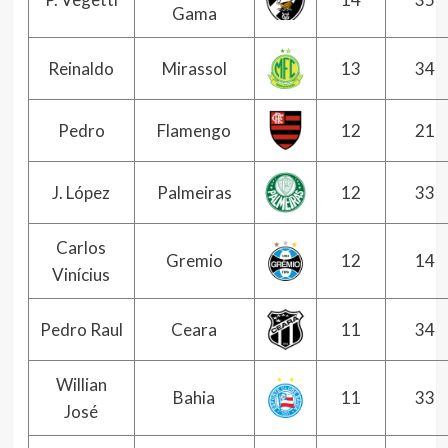
Gama
Reinaldo
Mirassol
13
34
Pedro
Flamengo
12
21
J. López
Palmeiras
12
33
Carlos
Gremio
12
14
Vinícius
Pedro Raul
Ceara
11
34
Willian
Bahia
11
33
José