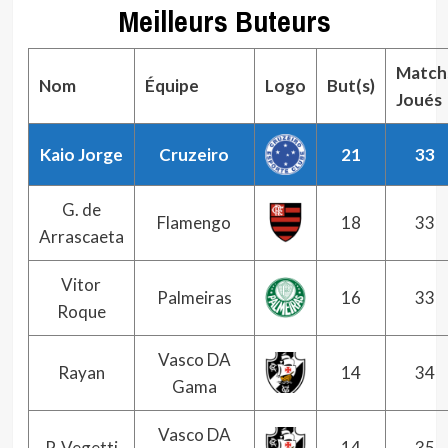
Meilleurs Buteurs
Match
Nom
Équipe
Logo
But(s)
Joués
Kaio Jorge
Cruzeiro
21
33
G. de
Flamengo
18
33
Arrascaeta
Vitor
Palmeiras
16
33
Roque
Vasco DA
Rayan
14
34
Gama
Vasco DA
P. Vegetti
14
35