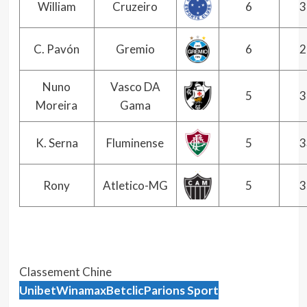
William
Cruzeiro
6
3
C. Pavón
Gremio
6
2
Nuno
Vasco DA
5
3
Moreira
Gama
K. Serna
Fluminense
5
3
Rony
Atletico-MG
5
3
Classement Premier League
Classement Série A
Classement Liga
Classement Bundesliga
Classement Ligue 1
Classement Finlande
Classement Chine
Classement Ligue 2
Unibet
Winamax
Betclic
Parions Sport