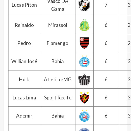
Vasco DA
Lucas Piton
7
3
Gama
Reinaldo
Mirassol
6
3
Pedro
Flamengo
6
2
Willian José
Bahia
6
3
Hulk
Atletico-MG
6
3
Lucas Lima
Sport Recife
6
3
Ademir
Bahia
6
3