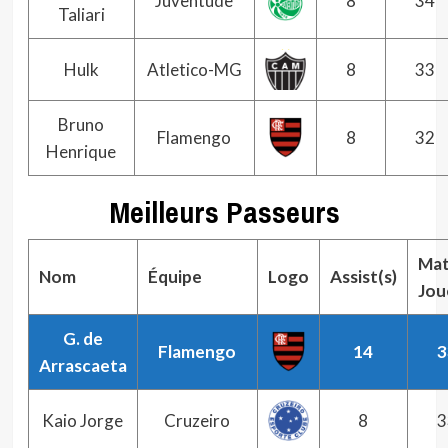
Juventude
8
34
Taliari
Hulk
Atletico-MG
8
33
Bruno
Flamengo
8
32
Henrique
Meilleurs Passeurs
Mat
Nom
Équipe
Logo
Assist(s)
Jou
G. de
Flamengo
14
3
Arrascaeta
Kaio Jorge
Cruzeiro
8
3