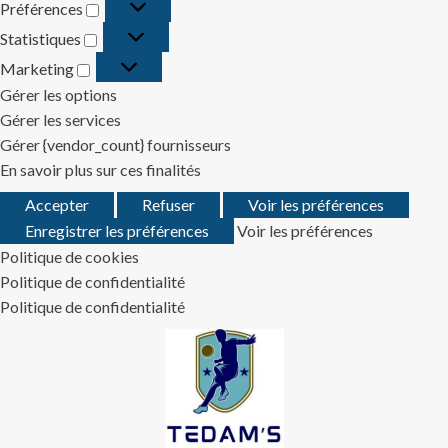
Préférences
Préférences
Statistiques
Statistiques
Marketing
Marketing
Gérer les options
Gérer les services
Gérer {vendor_count} fournisseurs
En savoir plus sur ces finalités
Accepter
Refuser
Voir les préférences
Enregistrer les préférences
Voir les préférences
Politique de cookies
Politique de confidentialité
Politique de confidentialité
Skip
to
content