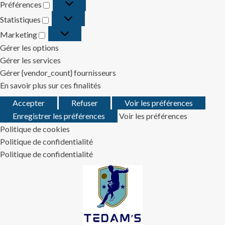
Préférences
Préférences
Statistiques
Statistiques
Marketing
Marketing
Gérer les options
Gérer les services
Gérer {vendor_count} fournisseurs
En savoir plus sur ces finalités
Accepter
Refuser
Voir les préférences
Enregistrer les préférences
Voir les préférences
Politique de cookies
Politique de confidentialité
Politique de confidentialité
Skip
to
content