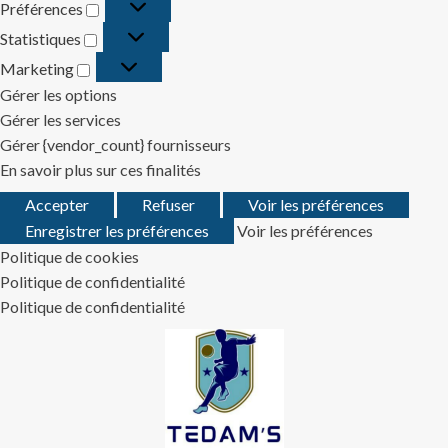
Préférences
Préférences
Statistiques
Statistiques
Marketing
Marketing
Gérer les options
Gérer les services
Gérer {vendor_count} fournisseurs
En savoir plus sur ces finalités
Accepter
Refuser
Voir les préférences
Enregistrer les préférences
Voir les préférences
Politique de cookies
Politique de confidentialité
Politique de confidentialité
Skip
to
content