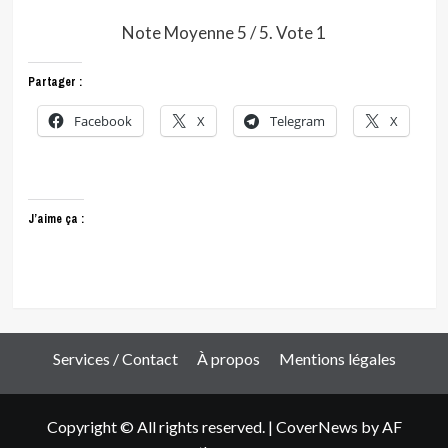
Note Moyenne
5
/ 5. Vote
1
Partager :
Facebook
X
Telegram
X
J’aime ça :
Services / Contact
À propos
Mentions légales
Copyright © All rights reserved.
|
CoverNews
by AF