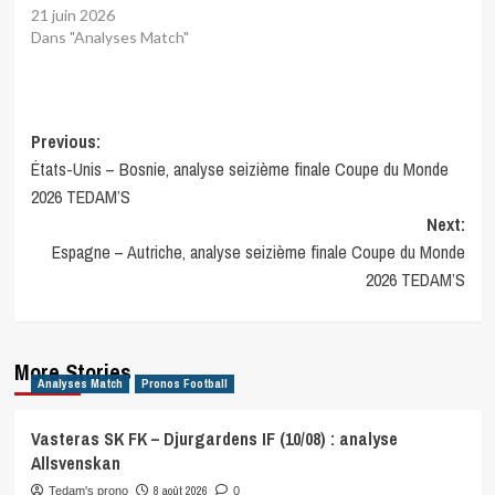
21 juin 2026
Dans "Analyses Match"
Post
Previous:
États-Unis – Bosnie, analyse seizième finale Coupe du Monde
navigation
2026 TEDAM’S
Next:
Espagne – Autriche, analyse seizième finale Coupe du Monde
2026 TEDAM’S
More Stories
Analyses Match
Pronos Football
Vasteras SK FK – Djurgardens IF (10/08) : analyse
Allsvenskan
8 août 2026
Tedam's prono
0