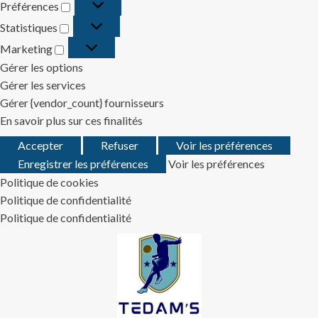
Préférences
Préférences
Statistiques
Statistiques
Marketing
Marketing
Gérer les options
Gérer les services
Gérer {vendor_count} fournisseurs
En savoir plus sur ces finalités
Accepter
Refuser
Voir les préférences
Enregistrer les préférences
Voir les préférences
Politique de cookies
Politique de confidentialité
Politique de confidentialité
Skip
to
content