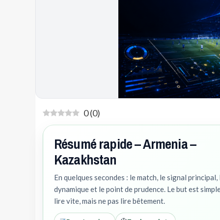
0
(
0
)
Résumé rapide – Armenia –
Kazakhstan
En quelques secondes : le match, le signal principal, 
dynamique et le point de prudence. Le but est simple
lire vite, mais ne pas lire bêtement.