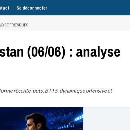
tact
Se déconnecter
ALYSE FRIENDLIES
tan (06/06) : analyse
forme récente, buts, BTTS, dynamique offensive et