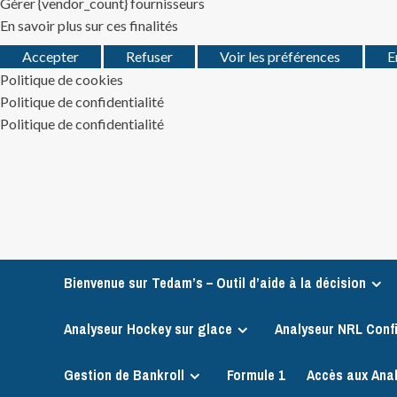
Gérer {vendor_count} fournisseurs
En savoir plus sur ces finalités
Accepter
Refuser
Voir les préférences
E
Politique de cookies
Politique de confidentialité
Politique de confidentialité
Skip
to
content
Bienvenue sur Tedam’s – Outil d’aide à la décision
Analyseur Hockey sur glace
Analyseur NRL Conf
Gestion de Bankroll
Formule 1
Accès aux Ana