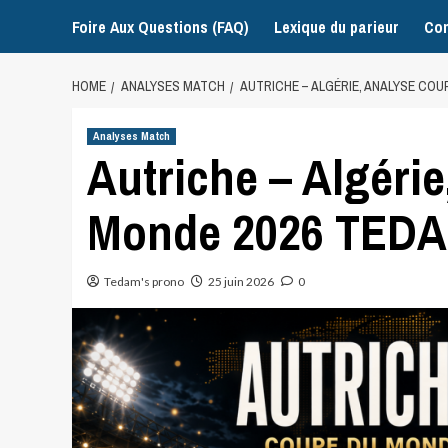
Foire Aux Questions (FAQ)
Lexique du parieur
Con
HOME
ANALYSES MATCH
AUTRICHE – ALGÉRIE, ANALYSE COU
Analyses Match
Autriche – Algéri
Monde 2026 TEDA
Tedam's prono
25 juin 2026
0