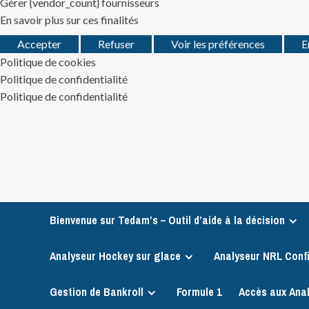
Gérer {vendor_count} fournisseurs
En savoir plus sur ces finalités
Accepter
Refuser
Voir les préférences
E
Politique de cookies
Politique de confidentialité
Politique de confidentialité
Skip
to
content
Bienvenue sur Tedam’s – Outil d’aide à la décision
Analyseur Hockey sur glace
Analyseur NRL Conf
Gestion de Bankroll
Formule 1
Accès aux Ana