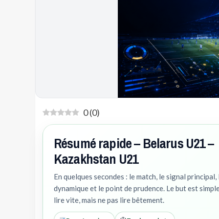
0
(
0
)
Résumé rapide – Belarus U21 –
Kazakhstan U21
En quelques secondes : le match, le signal principal, 
dynamique et le point de prudence. Le but est simple
lire vite, mais ne pas lire bêtement.