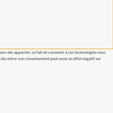
ons des appareils. Le fait de consentir à ces technologies nous
u de retirer son consentement peut avoir un effet négatif sur