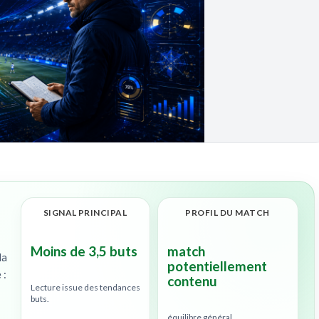
SIGNAL PRINCIPAL
PROFIL DU MATCH
Moins de 3,5 buts
match
la
potentiellement
 :
contenu
Lecture issue des tendances
buts.
équilibre général