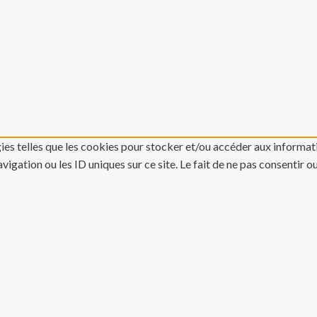
gies telles que les cookies pour stocker et/ou accéder aux informati
gation ou les ID uniques sur ce site. Le fait de ne pas consentir o