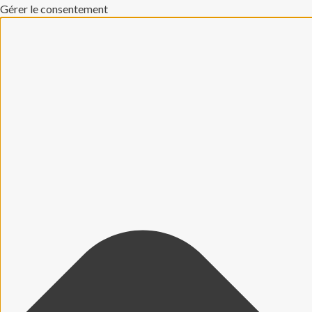
Gérer le consentement