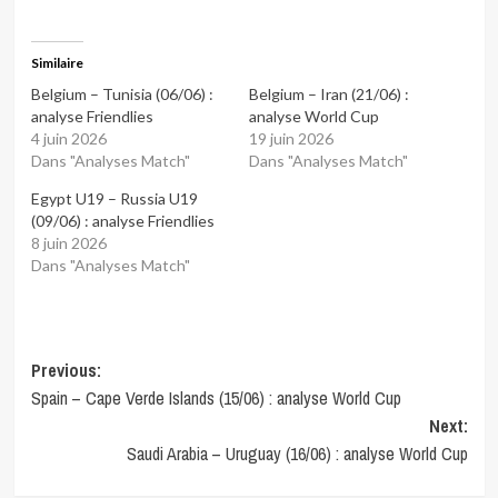
Similaire
Belgium – Tunisia (06/06) :
Belgium – Iran (21/06) :
analyse Friendlies
analyse World Cup
4 juin 2026
19 juin 2026
Dans "Analyses Match"
Dans "Analyses Match"
Egypt U19 – Russia U19
(09/06) : analyse Friendlies
8 juin 2026
Dans "Analyses Match"
Post
Previous:
Spain – Cape Verde Islands (15/06) : analyse World Cup
navigation
Next:
Saudi Arabia – Uruguay (16/06) : analyse World Cup