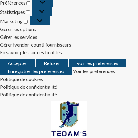
Préférences
Préférences
Statistiques
Statistiques
Marketing
Marketing
Gérer les options
Gérer les services
Gérer {vendor_count} fournisseurs
En savoir plus sur ces finalités
Accepter
Refuser
Voir les préférences
Enregistrer les préférences
Voir les préférences
Politique de cookies
Politique de confidentialité
Politique de confidentialité
Skip
to
content