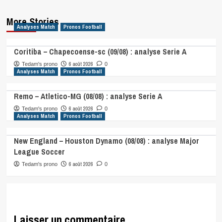
More Stories
Analyses Match
Pronos Football
Coritiba – Chapecoense-sc (09/08) : analyse Serie A
6 août 2026
Tedam's prono
0
Analyses Match
Pronos Football
Remo – Atletico-MG (08/08) : analyse Serie A
6 août 2026
Tedam's prono
0
Analyses Match
Pronos Football
New England – Houston Dynamo (08/08) : analyse Major
League Soccer
6 août 2026
Tedam's prono
0
Laisser un commentaire