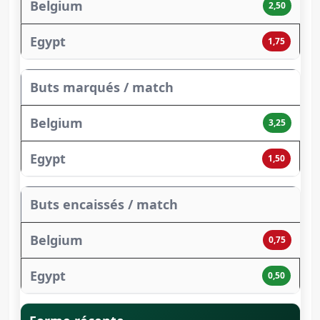
2,50
1,75
Buts marqués / match
3,25
1,50
Buts encaissés / match
0,75
0,50