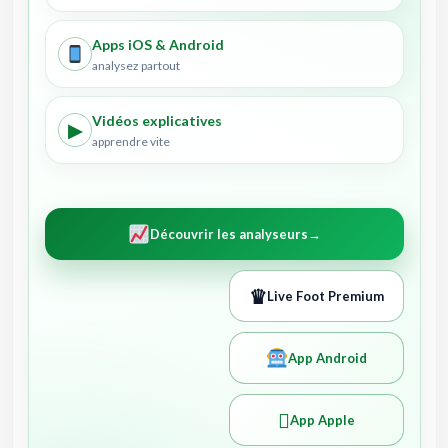
Apps iOS & Android
analysez partout
Vidéos explicatives
▶
apprendre vite
Découvrir les analyseurs
→
♛
Live Foot Premium
App Android

App Apple