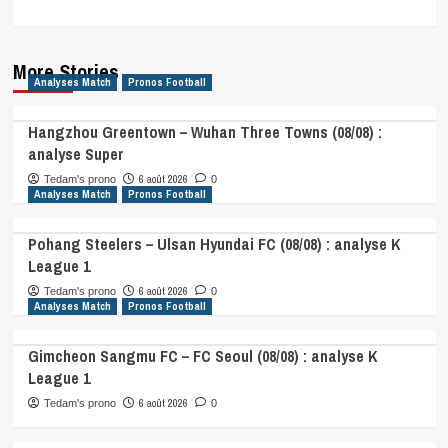
More Stories
Analyses Match
Pronos Football
Hangzhou Greentown – Wuhan Three Towns (08/08) :
analyse Super
6 août 2026
Tedam's prono
0
Analyses Match
Pronos Football
Pohang Steelers – Ulsan Hyundai FC (08/08) : analyse K
League 1
6 août 2026
Tedam's prono
0
Analyses Match
Pronos Football
Gimcheon Sangmu FC – FC Seoul (08/08) : analyse K
League 1
6 août 2026
Tedam's prono
0