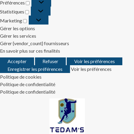
Préférences
Préférences
Statistiques
Statistiques
Marketing
Marketing
Gérer les options
Gérer les services
Gérer {vendor_count} fournisseurs
En savoir plus sur ces finalités
Accepter
Refuser
Voir les préférences
Enregistrer les préférences
Voir les préférences
Politique de cookies
Politique de confidentialité
Politique de confidentialité
Skip
to
content