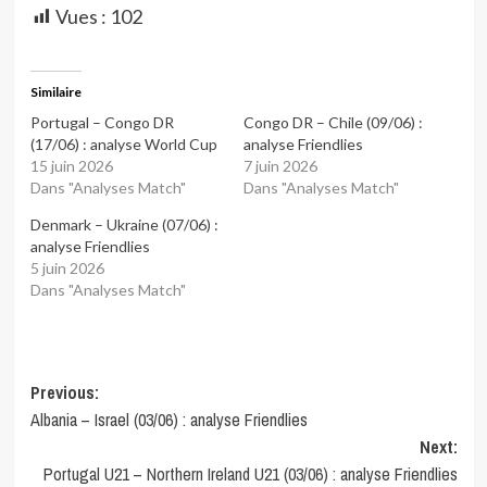
Vues :
102
Similaire
Portugal – Congo DR
Congo DR – Chile (09/06) :
(17/06) : analyse World Cup
analyse Friendlies
15 juin 2026
7 juin 2026
Dans "Analyses Match"
Dans "Analyses Match"
Denmark – Ukraine (07/06) :
analyse Friendlies
5 juin 2026
Dans "Analyses Match"
Post
Previous:
Albania – Israel (03/06) : analyse Friendlies
navigation
Next:
Portugal U21 – Northern Ireland U21 (03/06) : analyse Friendlies