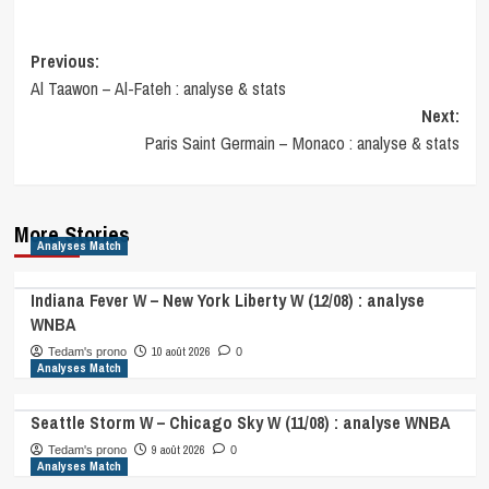
Post
Previous:
Al Taawon – Al-Fateh : analyse & stats
navigation
Next:
Paris Saint Germain – Monaco : analyse & stats
More Stories
Analyses Match
Indiana Fever W – New York Liberty W (12/08) : analyse
WNBA
10 août 2026
Tedam's prono
0
Analyses Match
Seattle Storm W – Chicago Sky W (11/08) : analyse WNBA
9 août 2026
Tedam's prono
0
Analyses Match