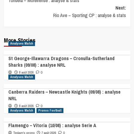
Tondela – Moreirense : analyse & stats
navigation
Next:
Rio Ave – Sporting CP : analyse & stats
More Stories
Analyses Match
St George-Illawarra Dragons – Cronulla-Sutherland
Sharks (09/08) : analyse NRL
8 août 2026
0
Analyses Match
Canberra Raiders – Newcastle Knights (09/08) : analyse
NRL
8 août 2026
0
Analyses Match
Pronos Football
Flamengo – Vitoria (10/08) : analyse Serie A
7 août 2026
Tedam's prono
0