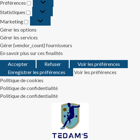
Préférences
Préférences
Statistiques
Statistiques
Marketing
Marketing
Gérer les options
Gérer les services
Gérer {vendor_count} fournisseurs
En savoir plus sur ces finalités
Accepter
Refuser
Voir les préférences
Enregistrer les préférences
Voir les préférences
Politique de cookies
Politique de confidentialité
Politique de confidentialité
Skip
to
content