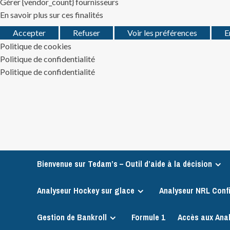
Gérer {vendor_count} fournisseurs
En savoir plus sur ces finalités
Accepter
Refuser
Voir les préférences
E
Politique de cookies
Politique de confidentialité
Politique de confidentialité
Skip
to
content
Bienvenue sur Tedam’s – Outil d’aide à la décision
Analyseur Hockey sur glace
Analyseur NRL Conf
Gestion de Bankroll
Formule 1
Accès aux Ana