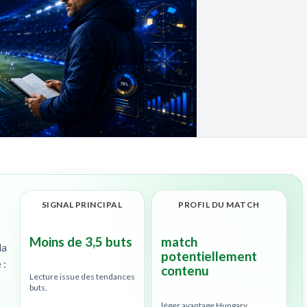
SIGNAL PRINCIPAL
PROFIL DU MATCH
Moins de 3,5 buts
match
la
potentiellement
 :
contenu
Lecture issue des tendances
buts.
léger avantage Hungary