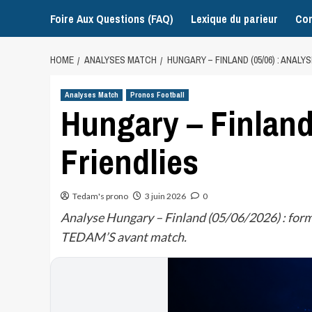
Foire Aux Questions (FAQ)
Lexique du parieur
Con
HOME
ANALYSES MATCH
HUNGARY – FINLAND (05/06) : ANALY
Analyses Match
Pronos Football
Hungary – Finland 
Friendlies
Tedam's prono
3 juin 2026
0
Analyse Hungary – Finland (05/06/2026) : form
TEDAM’S avant match.