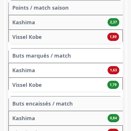
Points / match saison
2,37
1,89
Buts marqués / match
1,63
1,79
Buts encaissés / match
0,84