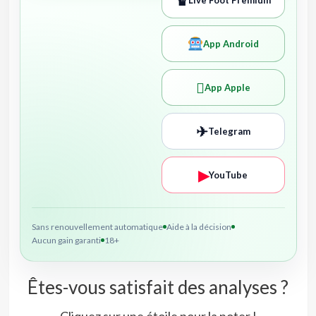
App Android

App Apple
✈
Telegram
▶
YouTube
Sans renouvellement automatique
Aide à la décision
Aucun gain garanti
18+
Êtes-vous satisfait des analyses ?
Cliquez sur une étoile pour la noter !