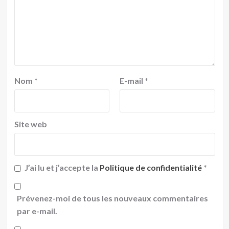
Nom
*
E-mail
*
Site web
J’ai lu et j’accepte la
Politique de confidentialité
*
Prévenez-moi de tous les nouveaux commentaires
par e-mail.