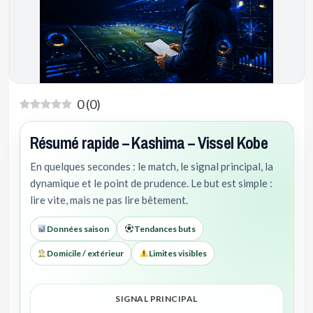
0
(
0
)
Résumé rapide – Kashima – Vissel Kobe
En quelques secondes : le match, le signal principal, la
dynamique et le point de prudence. Le but est simple :
lire vite, mais ne pas lire bêtement.
Données saison
Tendances buts
Domicile / extérieur
Limites visibles
SIGNAL PRINCIPAL