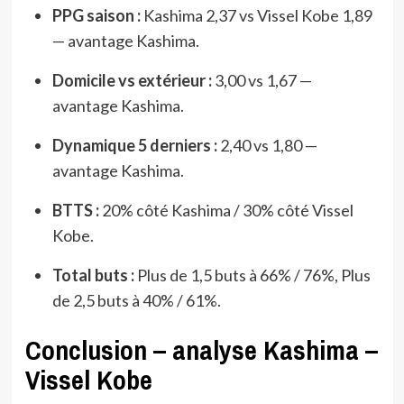
PPG saison :
Kashima 2,37 vs Vissel Kobe 1,89
— avantage Kashima.
Domicile vs extérieur :
3,00 vs 1,67 —
avantage Kashima.
Dynamique 5 derniers :
2,40 vs 1,80 —
avantage Kashima.
BTTS :
20% côté Kashima / 30% côté Vissel
Kobe.
Total buts :
Plus de 1,5 buts à 66% / 76%, Plus
de 2,5 buts à 40% / 61%.
Conclusion – analyse Kashima –
Vissel Kobe