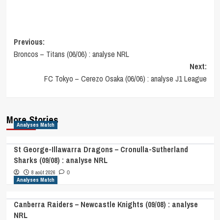
Post
Previous:
Broncos – Titans (06/06) : analyse NRL
navigation
Next:
FC Tokyo – Cerezo Osaka (06/06) : analyse J1 League
More Stories
Analyses Match
St George-Illawarra Dragons – Cronulla-Sutherland
Sharks (09/08) : analyse NRL
8 août 2026
0
Analyses Match
Canberra Raiders – Newcastle Knights (09/08) : analyse
NRL