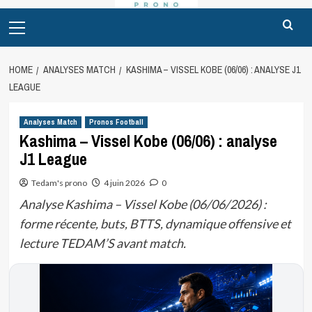
Primary
Menu
HOME
ANALYSES MATCH
KASHIMA – VISSEL KOBE (06/06) : ANALYSE J1
LEAGUE
Analyses Match
Pronos Football
Kashima – Vissel Kobe (06/06) : analyse
J1 League
Tedam's prono
4 juin 2026
0
Analyse Kashima – Vissel Kobe (06/06/2026) :
forme récente, buts, BTTS, dynamique offensive et
lecture TEDAM’S avant match.