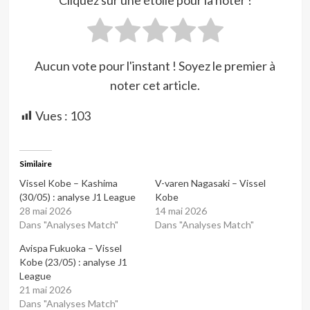
Aucun vote pour l'instant ! Soyez le premier à
noter cet article.
Vues :
103
Similaire
Vissel Kobe – Kashima
V-varen Nagasaki – Vissel
(30/05) : analyse J1 League
Kobe
28 mai 2026
14 mai 2026
Dans "Analyses Match"
Dans "Analyses Match"
Avispa Fukuoka – Vissel
Kobe (23/05) : analyse J1
League
21 mai 2026
Dans "Analyses Match"