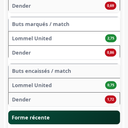
0,69
Buts marqués / match
2,75
0,86
Buts encaissés / match
0,75
1,72
Forme récente