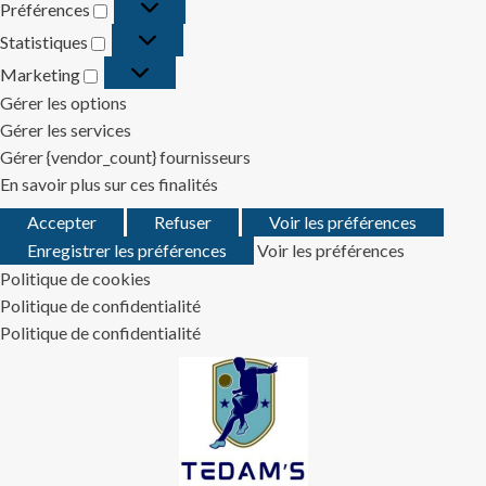
Préférences
Préférences
Statistiques
Statistiques
Marketing
Marketing
Gérer les options
Gérer les services
Gérer {vendor_count} fournisseurs
En savoir plus sur ces finalités
Accepter
Refuser
Voir les préférences
Enregistrer les préférences
Voir les préférences
Politique de cookies
Politique de confidentialité
Politique de confidentialité
Skip
to
content