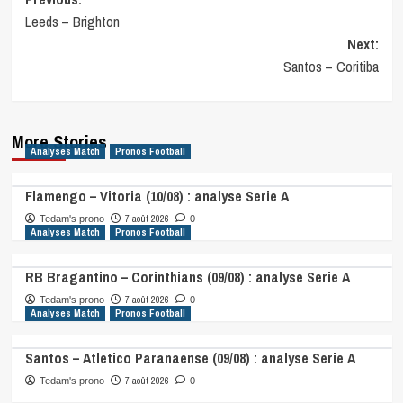
Post
Leeds – Brighton
navigation
Next:
Santos – Coritiba
More Stories
Analyses Match
Pronos Football
Flamengo – Vitoria (10/08) : analyse Serie A
7 août 2026
Tedam's prono
0
Analyses Match
Pronos Football
RB Bragantino – Corinthians (09/08) : analyse Serie A
7 août 2026
Tedam's prono
0
Analyses Match
Pronos Football
Santos – Atletico Paranaense (09/08) : analyse Serie A
7 août 2026
Tedam's prono
0