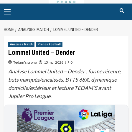
Primary
Menu
HOME
ANALYSES MATCH
LOMMEL UNITED – DENDER
Analyses Match
Pronos Football
Lommel United – Dender
Tedam's prono
15 mai 2026
0
Analyse Lommel United – Dender : forme récente,
buts marqués/encaissés, BTTS 68%, dynamique
domicile/extérieur et lecture TEDAM’S avant
Jupiler Pro League.