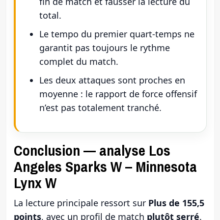
fin de match et fausser la lecture du
total.
Le tempo du premier quart-temps ne
garantit pas toujours le rythme
complet du match.
Les deux attaques sont proches en
moyenne : le rapport de force offensif
n’est pas totalement tranché.
Conclusion — analyse Los
Angeles Sparks W – Minnesota
Lynx W
La lecture principale ressort sur
Plus de 155,5
points
, avec un profil de match
plutôt serré
.