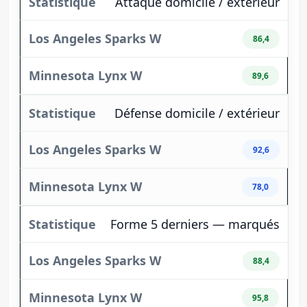
Attaque domicile / extérieur
86,4
89,6
Défense domicile / extérieur
92,6
78,0
Forme 5 derniers — marqués
88,4
95,8