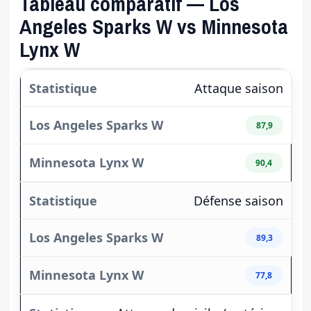
Tableau comparatif — Los
Angeles Sparks W vs Minnesota
Lynx W
Attaque saison
87,9
90,4
Défense saison
89,3
77,8