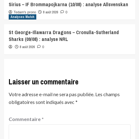
Sirius – IF Brommapojkarna (10/08) : analyse Allsvenskan
8 août 2026
Tedam's prono
0
Analyses Match
St George-Illawarra Dragons – Cronulla-Sutherland
Sharks (09/08) : analyse NRL
8 août 2026
0
Laisser un commentaire
Votre adresse e-mail ne sera pas publiée.
Les champs
obligatoires sont indiqués avec
*
Commentaire
*