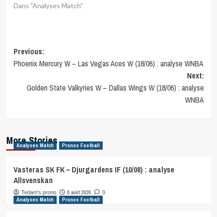
Dans "Analyses Match"
Post
Previous:
Phoenix Mercury W – Las Vegas Aces W (18/06) : analyse WNBA
navigation
Next:
Golden State Valkyries W – Dallas Wings W (18/06) : analyse
WNBA
More Stories
Analyses Match
Pronos Football
Vasteras SK FK – Djurgardens IF (10/08) : analyse
Allsvenskan
8 août 2026
Tedam's prono
0
Analyses Match
Pronos Football