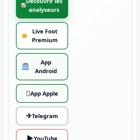
Découvrir les
analyseurs
Live Foot
Premium
App
Android

App Apple
✈
Telegram
▶
YouTube