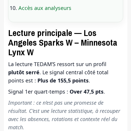
Accès aux analyseurs
Lecture principale — Los
Angeles Sparks W – Minnesota
Lynx W
La lecture TEDAM’S ressort sur un profil
plutôt serré
. Le signal central côté total
points est :
Plus de 155,5 points
.
Signal 1er quart-temps :
Over 47,5 pts
.
Important : ce n’est pas une promesse de
résultat. C’est une lecture statistique, à recouper
avec les absences, rotations et contexte réel du
match.