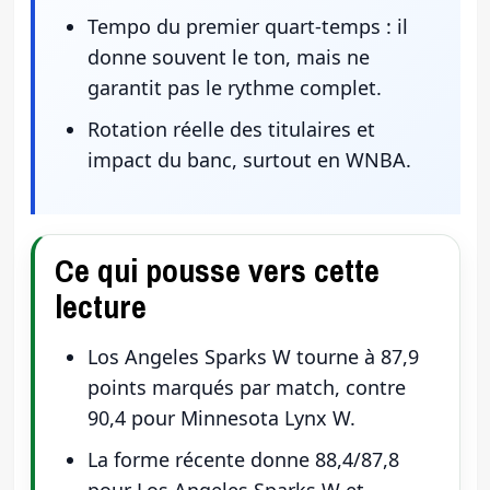
Tempo du premier quart-temps : il
donne souvent le ton, mais ne
garantit pas le rythme complet.
Rotation réelle des titulaires et
impact du banc, surtout en WNBA.
Ce qui pousse vers cette
lecture
Los Angeles Sparks W tourne à 87,9
points marqués par match, contre
90,4 pour Minnesota Lynx W.
La forme récente donne 88,4/87,8
pour Los Angeles Sparks W et