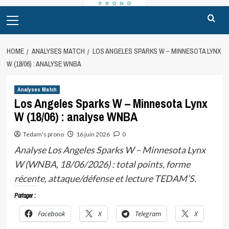
Primary
Menu
HOME
ANALYSES MATCH
LOS ANGELES SPARKS W – MINNESOTA LYNX
W (18/06) : ANALYSE WNBA
Analyses Match
Los Angeles Sparks W – Minnesota Lynx
W (18/06) : analyse WNBA
Tedam's prono
16 juin 2026
0
Analyse Los Angeles Sparks W – Minnesota Lynx
W (WNBA, 18/06/2026) : total points, forme
récente, attaque/défense et lecture TEDAM’S.
Partager :
Facebook
X
Telegram
X