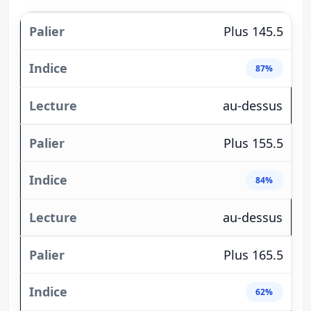
Plus 145.5
87%
au-dessus
Plus 155.5
84%
au-dessus
Plus 165.5
62%