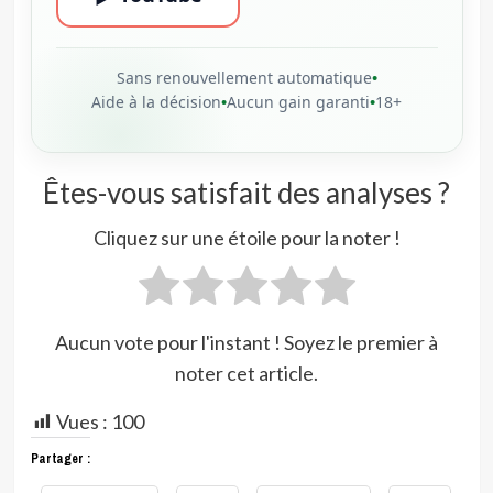
Sans renouvellement automatique
•
Aide à la décision
•
Aucun gain garanti
•
18+
Êtes-vous satisfait des analyses ?
Cliquez sur une étoile pour la noter !
Aucun vote pour l'instant ! Soyez le premier à
noter cet article.
Vues :
100
Partager :