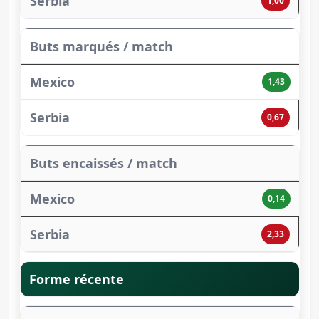
1,00
Buts marqués / match
1,43
0,67
Buts encaissés / match
0,14
2,33
Forme récente