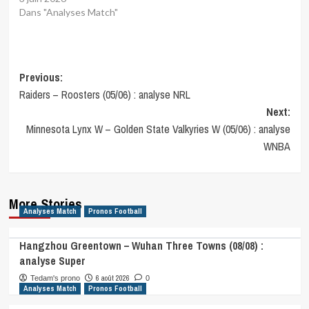
Dans "Analyses Match"
Post
Previous:
Raiders – Roosters (05/06) : analyse NRL
navigation
Next:
Minnesota Lynx W – Golden State Valkyries W (05/06) : analyse
WNBA
More Stories
Analyses Match
Pronos Football
Hangzhou Greentown – Wuhan Three Towns (08/08) :
analyse Super
6 août 2026
Tedam's prono
0
Analyses Match
Pronos Football