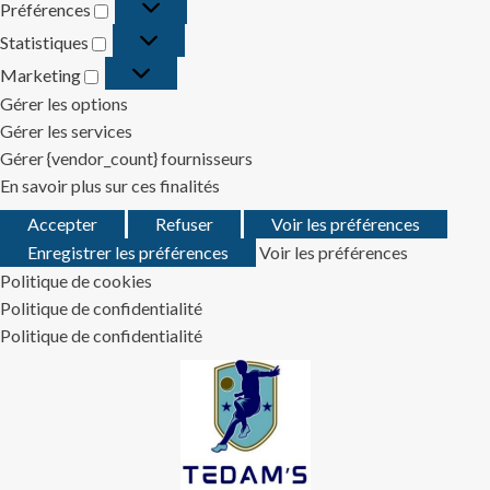
Préférences
Préférences
Statistiques
Statistiques
Marketing
Marketing
Gérer les options
Gérer les services
Gérer {vendor_count} fournisseurs
En savoir plus sur ces finalités
Accepter
Refuser
Voir les préférences
Enregistrer les préférences
Voir les préférences
Politique de cookies
Politique de confidentialité
Politique de confidentialité
Skip
to
content