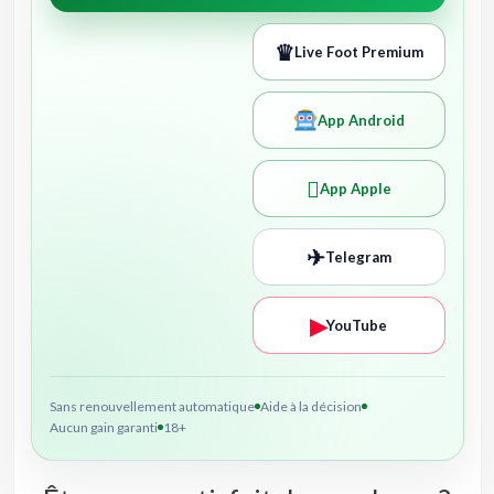
♛
Live Foot Premium
App Android

App Apple
✈
Telegram
▶
YouTube
Sans renouvellement automatique
Aide à la décision
Aucun gain garanti
18+