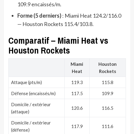
109.9 encaissés/m.
Forme (5 derniers)
: Miami Heat 124.2/116.0
— Houston Rockets 115.4/103.8.
Comparatif – Miami Heat vs
Houston Rockets
Miami
Houston
Heat
Rockets
Attaque (pts/m)
119.3
115.8
Défense (encaissés/m)
117.5
109.9
Domicile / extérieur
120.6
116.5
(attaque)
Domicile / extérieur
117.9
111.6
(défense)