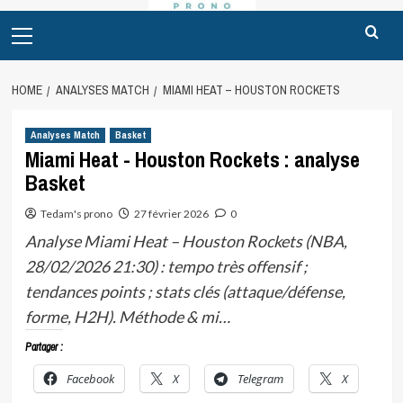
Primary
Menu
HOME
ANALYSES MATCH
MIAMI HEAT – HOUSTON ROCKETS
Analyses Match
Basket
Miami Heat - Houston Rockets : analyse
Basket
Tedam's prono
27 février 2026
0
Analyse Miami Heat – Houston Rockets (NBA,
28/02/2026 21:30) : tempo très offensif ;
tendances points ; stats clés (attaque/défense,
forme, H2H). Méthode & mi…
Partager :
Facebook
X
Telegram
X