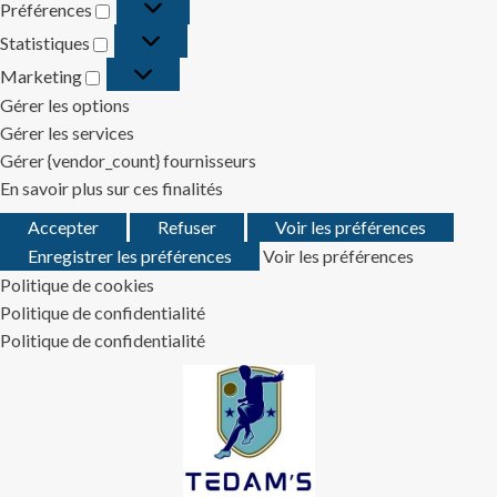
Préférences
Préférences
Statistiques
Statistiques
Marketing
Marketing
Gérer les options
Gérer les services
Gérer {vendor_count} fournisseurs
En savoir plus sur ces finalités
Accepter
Refuser
Voir les préférences
Enregistrer les préférences
Voir les préférences
Politique de cookies
Politique de confidentialité
Politique de confidentialité
Skip
to
content