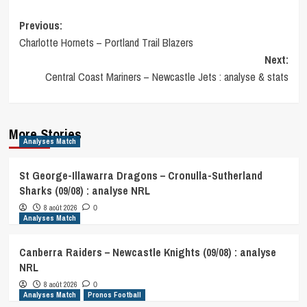
Post
Previous:
Charlotte Hornets – Portland Trail Blazers
navigation
Next:
Central Coast Mariners – Newcastle Jets : analyse & stats
More Stories
Analyses Match
St George-Illawarra Dragons – Cronulla-Sutherland
Sharks (09/08) : analyse NRL
8 août 2026
0
Analyses Match
Canberra Raiders – Newcastle Knights (09/08) : analyse
NRL
8 août 2026
0
Analyses Match
Pronos Football