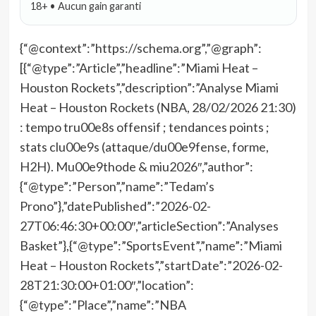
18+ • Aucun gain garanti
{“@context”:”https://schema.org”,”@graph”:
[{“@type”:”Article”,”headline”:”Miami Heat –
Houston Rockets”,”description”:”Analyse Miami
Heat – Houston Rockets (NBA, 28/02/2026 21:30)
: tempo tru00e8s offensif ; tendances points ;
stats clu00e9s (attaque/du00e9fense, forme,
H2H). Mu00e9thode & miu2026″,”author”:
{“@type”:”Person”,”name”:”Tedam’s
Prono”},”datePublished”:”2026-02-
27T06:46:30+00:00″,”articleSection”:”Analyses
Basket”},{“@type”:”SportsEvent”,”name”:”Miami
Heat – Houston Rockets”,”startDate”:”2026-02-
28T21:30:00+01:00″,”location”:
{“@type”:”Place”,”name”:”NBA