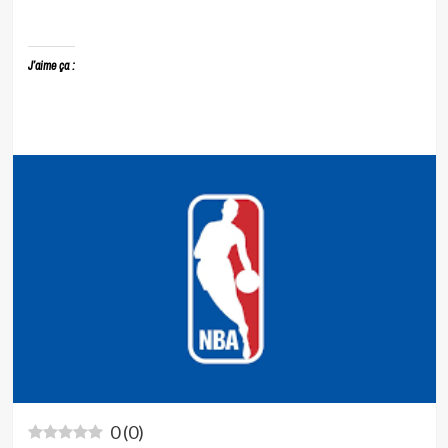
J’aime ça :
0
(
0
)