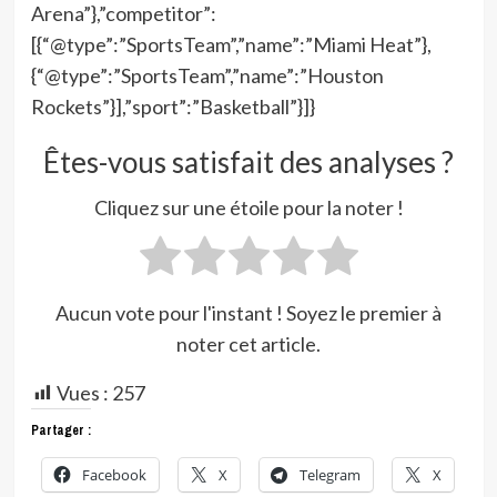
Arena”},”competitor”:
[{“@type”:”SportsTeam”,”name”:”Miami Heat”},
{“@type”:”SportsTeam”,”name”:”Houston
Rockets”}],”sport”:”Basketball”}]}
Êtes-vous satisfait des analyses ?
Cliquez sur une étoile pour la noter !
Aucun vote pour l'instant ! Soyez le premier à
noter cet article.
Vues :
257
Partager :
Facebook
X
Telegram
X