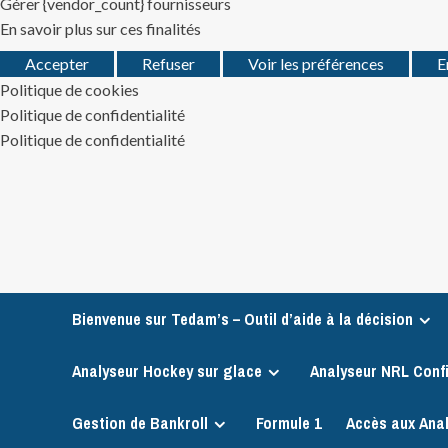
Gérer {vendor_count} fournisseurs
En savoir plus sur ces finalités
Accepter
Refuser
Voir les préférences
E
Politique de cookies
Politique de confidentialité
Politique de confidentialité
Skip
to
content
Bienvenue sur Tedam’s – Outil d’aide à la décision
Analyseur Hockey sur glace
Analyseur NRL Conf
Gestion de Bankroll
Formule 1
Accès aux Ana