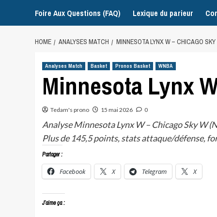
Foire Aux Questions (FAQ)
Lexique du parieur
Con
HOME
ANALYSES MATCH
MINNESOTA LYNX W – CHICAGO SKY
Analyses Match
Basket
Pronos Basket
WNBA
Minnesota Lynx W
Tedam's prono
15 mai 2026
0
Analyse Minnesota Lynx W – Chicago Sky W (NB
Plus de 145,5 points, stats attaque/défense, f
Partager :
Facebook
X
Telegram
X
J’aime ça :