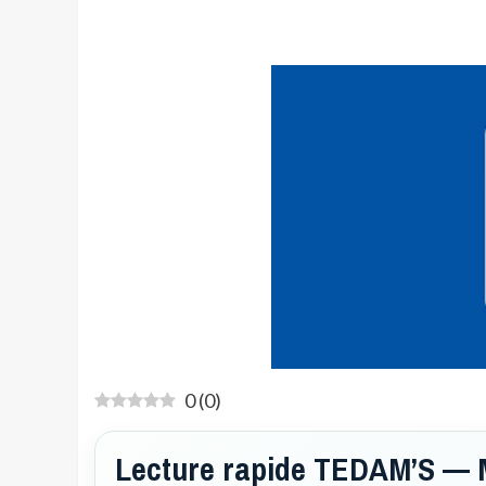
0
(
0
)
Lecture rapide TEDAM’S — 