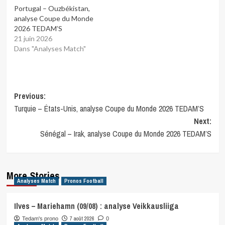
Portugal – Ouzbékistan,
analyse Coupe du Monde
2026 TEDAM’S
21 juin 2026
Dans "Analyses Match"
Post
Previous:
Turquie – États-Unis, analyse Coupe du Monde 2026 TEDAM’S
navigation
Next:
Sénégal – Irak, analyse Coupe du Monde 2026 TEDAM’S
More Stories
Analyses Match
Pronos Football
Ilves – Mariehamn (09/08) : analyse Veikkausliiga
7 août 2026
Tedam's prono
0