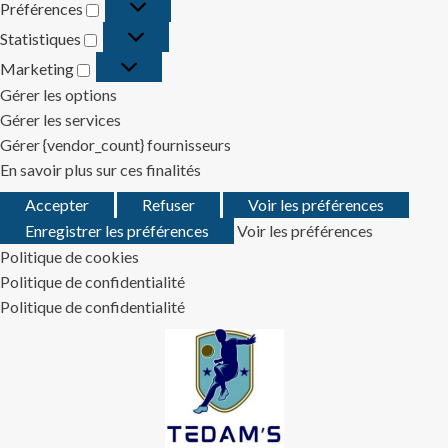
Préférences
Préférences
Statistiques
Statistiques
Marketing
Marketing
Gérer les options
Gérer les services
Gérer {vendor_count} fournisseurs
En savoir plus sur ces finalités
Accepter
Refuser
Voir les préférences
Enregistrer les préférences
Voir les préférences
Politique de cookies
Politique de confidentialité
Politique de confidentialité
Skip
to
content