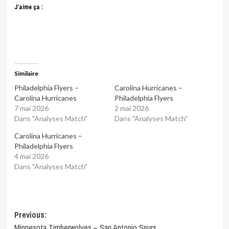
J’aime ça :
Similaire
Philadelphia Flyers –
Carolina Hurricanes –
Carolina Hurricanes
Philadelphia Flyers
7 mai 2026
2 mai 2026
Dans "Analyses Match"
Dans "Analyses Match"
Carolina Hurricanes –
Philadelphia Flyers
4 mai 2026
Dans "Analyses Match"
Post
Previous:
Minnesota Timberwolves – San Antonio Spurs