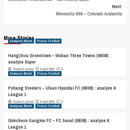
navigation
Next:
Minnesota Wild – Colorado Avalanche
More Stories
Analyses Match
Pronos Football
Hangzhou Greentown – Wuhan Three Towns (08/08) :
analyse Super
6 août 2026
Tedam's prono
0
Analyses Match
Pronos Football
Pohang Steelers – Ulsan Hyundai FC (08/08) : analyse K
League 1
6 août 2026
Tedam's prono
0
Analyses Match
Pronos Football
Gimcheon Sangmu FC – FC Seoul (08/08) : analyse K
League 1