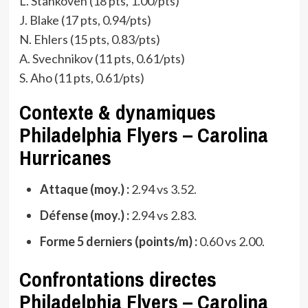
L. Stankoven (18 pts, 1.00/pts)
J. Blake (17 pts, 0.94/pts)
N. Ehlers (15 pts, 0.83/pts)
A. Svechnikov (11 pts, 0.61/pts)
S. Aho (11 pts, 0.61/pts)
Contexte & dynamiques
Philadelphia Flyers – Carolina
Hurricanes
Attaque (moy.) :
2.94 vs 3.52.
Défense (moy.) :
2.94 vs 2.83.
Forme 5 derniers (points/m) :
0.60 vs 2.00.
Confrontations directes
Philadelphia Flyers – Carolina