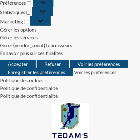
Préférences
Préférences
Statistiques
Statistiques
Marketing
Marketing
Gérer les options
Gérer les services
Gérer {vendor_count} fournisseurs
En savoir plus sur ces finalités
Accepter
Refuser
Voir les préférences
Enregistrer les préférences
Voir les préférences
Politique de cookies
Politique de confidentialité
Politique de confidentialité
Skip
to
content