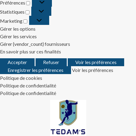
Préférences
Préférences
Statistiques
Statistiques
Marketing
Marketing
Gérer les options
Gérer les services
Gérer {vendor_count} fournisseurs
En savoir plus sur ces finalités
Accepter
Refuser
Voir les préférences
Enregistrer les préférences
Voir les préférences
Politique de cookies
Politique de confidentialité
Politique de confidentialité
Skip
to
content