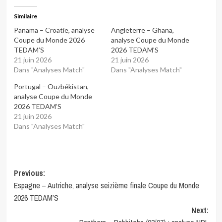
Similaire
Panama – Croatie, analyse
Angleterre – Ghana,
Coupe du Monde 2026
analyse Coupe du Monde
TEDAM’S
2026 TEDAM’S
21 juin 2026
21 juin 2026
Dans "Analyses Match"
Dans "Analyses Match"
Portugal – Ouzbékistan,
analyse Coupe du Monde
2026 TEDAM’S
21 juin 2026
Dans "Analyses Match"
Post
Previous:
Espagne – Autriche, analyse seizième finale Coupe du Monde
navigation
2026 TEDAM’S
Next: