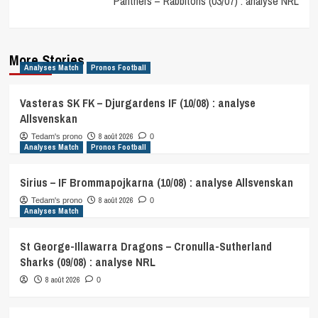
Panthers – Rabbitohs (03/07) : analyse NRL
More Stories
Analyses Match
Pronos Football
Vasteras SK FK – Djurgardens IF (10/08) : analyse
Allsvenskan
8 août 2026
Tedam's prono
0
Analyses Match
Pronos Football
Sirius – IF Brommapojkarna (10/08) : analyse Allsvenskan
8 août 2026
Tedam's prono
0
Analyses Match
St George-Illawarra Dragons – Cronulla-Sutherland
Sharks (09/08) : analyse NRL
8 août 2026
0