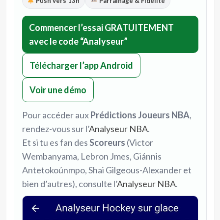
Push vers 13h
Parrainage & Fidélité
Commencer l’essai GRATUITEMENT
avec le code “Analyseur”
Télécharger l’app Android
Voir une démo
Pour accéder aux
Prédictions Joueurs NBA
,
rendez-vous sur l’
Analyseur NBA
.
Et si tu es fan des
Scoreurs
(Victor
Wembanyama, Lebron Jmes, Giánnis
Antetokoúnmpo, Shai Gilgeous-Alexander et
bien d’autres), consulte l’
Analyseur NBA
.