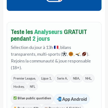
Teste les
Analyseurs
GRATUIT
pendant
2 jours
Sélection du jour à 13h
, bilans
transparents, multi-sports (
,
,
,
).
Rejoins la communauté & joue responsable
(18+).
Premier League,
Ligue 1,
Serie A,
NBA,
NHL,
Hockey,
NFL
Bilan public quotidien
App Android