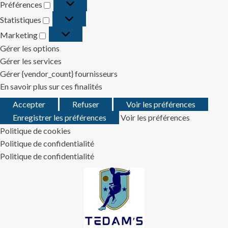
Préférences
Préférences
Statistiques
Statistiques
Marketing
Marketing
Gérer les options
Gérer les services
Gérer {vendor_count} fournisseurs
En savoir plus sur ces finalités
Accepter
Refuser
Voir les préférences
Enregistrer les préférences
Voir les préférences
Politique de cookies
Politique de confidentialité
Politique de confidentialité
Skip
to
content