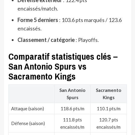
Défense extérieur
: 122.4 pts
encaissés/match.
Forme 5 derniers
: 103.6 pts marqués / 123.6
encaissés.
Classement / catégorie
: Playoffs.
Comparatif statistiques clés –
San Antonio Spurs vs
Sacramento Kings
San Antonio
Sacramento
Spurs
Kings
Attaque (saison)
118.6 pts/m
110.1 pts/m
111.8 pts
120.7 pts
Défense (saison)
encaissés/m
encaissés/m