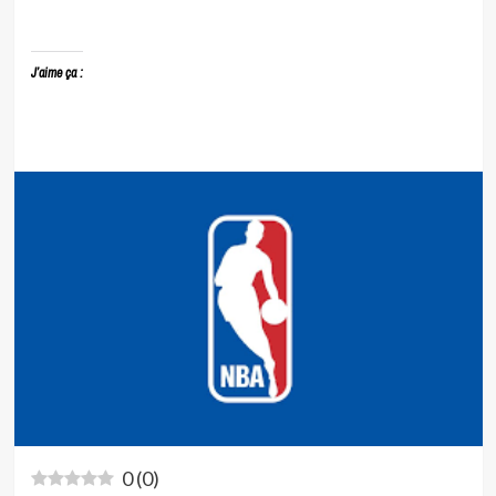
J’aime ça :
0
(
0
)