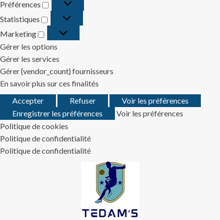
Préférences
Préférences
Statistiques
Statistiques
Marketing
Marketing
Gérer les options
Gérer les services
Gérer {vendor_count} fournisseurs
En savoir plus sur ces finalités
Accepter
Refuser
Voir les préférences
Enregistrer les préférences
Voir les préférences
Politique de cookies
Politique de confidentialité
Politique de confidentialité
Skip
to
content