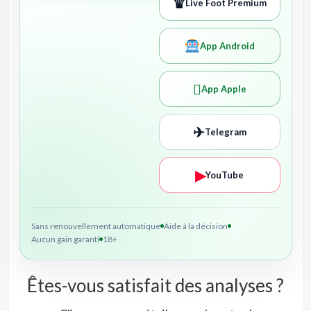
♛
Live Foot Premium
App Android

App Apple
✈
Telegram
▶
YouTube
Sans renouvellement automatique
Aide à la décision
Aucun gain garanti
18+
Êtes-vous satisfait des analyses ?