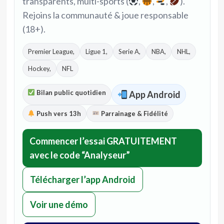
transparents, multi-sports (
,
,
,
).
Rejoins la communauté & joue responsable
(18+).
Premier League,
Ligue 1,
Serie A,
NBA,
NHL,
Hockey,
NFL
Bilan public quotidien
App Android
Push vers 13h
Parrainage & Fidélité
Commencer l’essai GRATUITEMENT
avec le code “Analyseur”
Télécharger l’app Android
Voir une démo