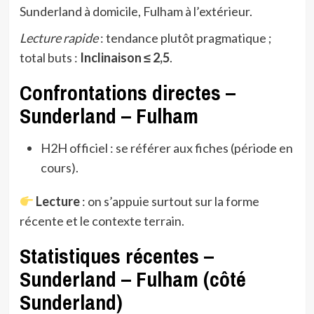
Sunderland à domicile, Fulham à l’extérieur.
Lecture rapide
: tendance plutôt pragmatique ;
total buts :
Inclinaison ≤ 2,5
.
Confrontations directes –
Sunderland – Fulham
H2H officiel : se référer aux fiches (période en
cours).
Lecture
: on s’appuie surtout sur la forme
récente et le contexte terrain.
Statistiques récentes –
Sunderland – Fulham (côté
Sunderland)