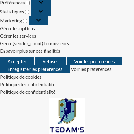
Préférences
Préférences
Statistiques
Statistiques
Marketing
Marketing
Gérer les options
Gérer les services
Gérer {vendor_count} fournisseurs
En savoir plus sur ces finalités
Accepter
Refuser
Voir les préférences
Enregistrer les préférences
Voir les préférences
Politique de cookies
Politique de confidentialité
Politique de confidentialité
Skip
to
content