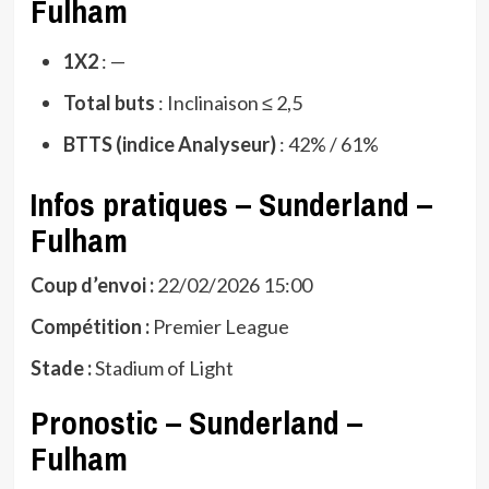
Fulham
1X2
: —
Total buts
: Inclinaison ≤ 2,5
BTTS (indice Analyseur)
: 42% / 61%
Infos pratiques – Sunderland –
Fulham
Coup d’envoi :
22/02/2026 15:00
Compétition :
Premier League
Stade :
Stadium of Light
Pronostic – Sunderland –
Fulham