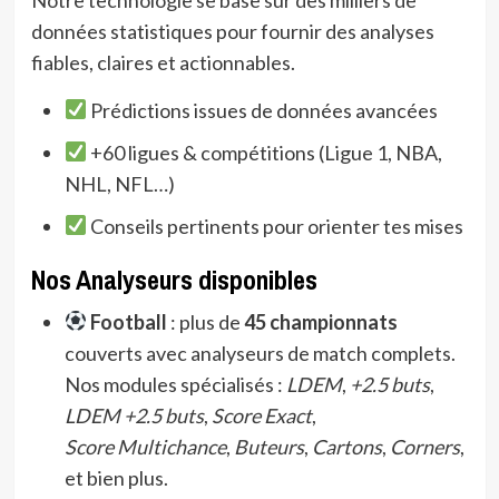
données statistiques pour fournir des analyses
fiables, claires et actionnables.
Prédictions issues de données avancées
+60 ligues & compétitions (Ligue 1, NBA,
NHL, NFL…)
Conseils pertinents pour orienter tes mises
Nos Analyseurs disponibles
Football
: plus de
45 championnats
couverts avec analyseurs de match complets.
Nos modules spécialisés :
LDEM
,
+2.5 buts
,
LDEM +2.5 buts
,
Score Exact
,
Score Multichance
,
Buteurs
,
Cartons
,
Corners
,
et bien plus.