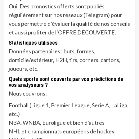
Oui. Des pronostics offerts sont publiés
régulièrement sur nos réseaux (Telegram) pour
vous permettre d’évaluer la qualité de nos conseils
et aussi profiter de l’OFFRE DECOUVERTE.
Statistiques utilisées
Données partenaires : buts, formes,
domicile/extérieur, H2H, tirs, corners, cartons,
joueurs, etc.
Quels sports sont couverts par vos prédictions de
vos analyseurs ?
Nous couvrons :
Football (Ligue 1, Premier League, Serie A, LaLiga,
etc.)
NBA, WNBA, Euroligue et bien d’autres
NHL et championnats européens de hockey