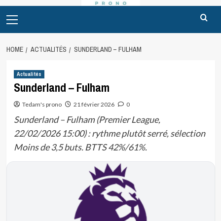
Primary
Menu
HOME
ACTUALITÉS
SUNDERLAND – FULHAM
Actualités
Sunderland – Fulham
Tedam's prono
21 février 2026
0
Sunderland – Fulham (Premier League,
22/02/2026 15:00) : rythme plutôt serré, sélection
Moins de 3,5 buts. BTTS 42%/61%.