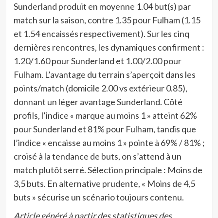
Sunderland produit en moyenne 1.04 but(s) par
match sur la saison, contre 1.35 pour Fulham (1.15
et 1.54 encaissés respectivement). Sur les cinq
dernières rencontres, les dynamiques confirment :
1.20/1.60 pour Sunderland et 1.00/2.00 pour
Fulham. L’avantage du terrain s’aperçoit dans les
points/match (domicile 2.00 vs extérieur 0.85),
donnant un léger avantage Sunderland. Côté
profils, l’indice « marque au moins 1 » atteint 62%
pour Sunderland et 81% pour Fulham, tandis que
l’indice « encaisse au moins 1 » pointe à 69% / 81% ;
croisé à la tendance de buts, on s’attend à un
match plutôt serré. Sélection principale : Moins de
3,5 buts. En alternative prudente, « Moins de 4,5
buts » sécurise un scénario toujours contenu.
Article généré à partir des statistiques des