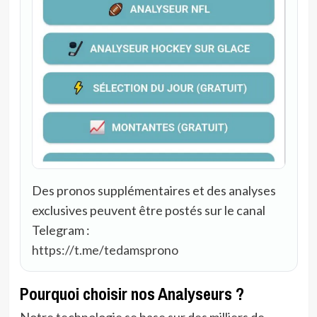
Des pronos supplémentaires et des analyses
exclusives peuvent être postés sur le canal
Telegram :
https://t.me/tedamsprono
Pourquoi choisir nos Analyseurs ?
Notre technologie se base sur des milliers de