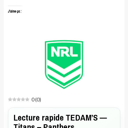
J’aime ça :
0
(
0
)
Lecture rapide TEDAM’S —
Titans – Panthers