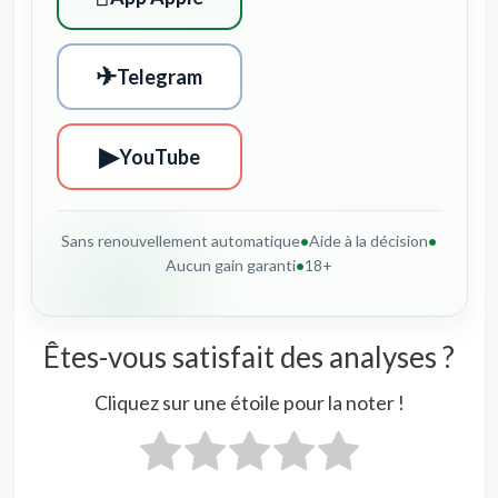
✈
Telegram
▶
YouTube
Sans renouvellement automatique
•
Aide à la décision
•
Aucun gain garanti
•
18+
Êtes-vous satisfait des analyses ?
Cliquez sur une étoile pour la noter !