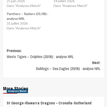
25 juin 2026
14 juillet 2026
Dans "Analyses Match"
Dans "Analyses Match"
Panthers – Raiders (01/08) :
analyse NRL
31 juillet 2026
Dans "Analyses Match"
Post
Previous:
Wests Tigers – Dolphins (20/06) : analyse NRL
navigation
Next:
Bulldogs – Sea Eagles (20/06) : analyse NRL
More Stories
Analyses Match
St George-Illawarra Dragons – Cronulla-Sutherland