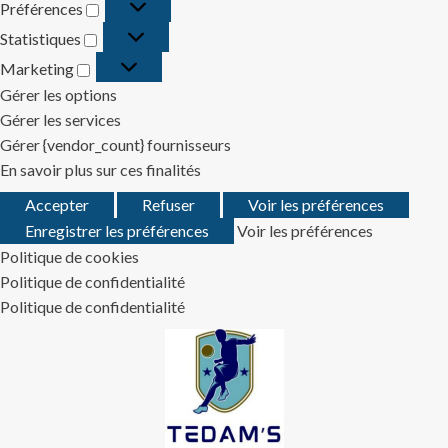
Préférences
Préférences
Statistiques
Statistiques
Marketing
Marketing
Gérer les options
Gérer les services
Gérer {vendor_count} fournisseurs
En savoir plus sur ces finalités
Accepter
Refuser
Voir les préférences
Enregistrer les préférences
Voir les préférences
Politique de cookies
Politique de confidentialité
Politique de confidentialité
Skip
to
content