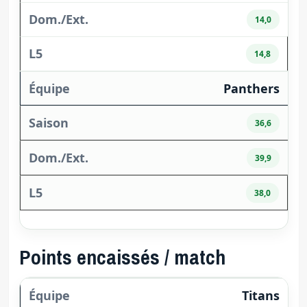
14,0
14,8
Panthers
36,6
39,9
38,0
Points encaissés / match
Titans