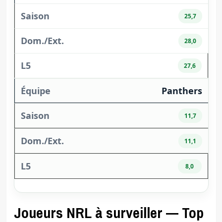
25,7
28,0
27,6
Panthers
11,7
11,1
8,0
Joueurs NRL à surveiller — Top