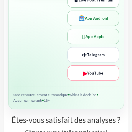
App Android

App Apple
✈
Telegram
▶
YouTube
Sans renouvellement automatique
Aide à la décision
Aucun gain garanti
18+
Êtes-vous satisfait des analyses ?
Cliquez sur une étoile pour la noter !