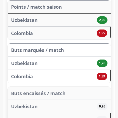
Points / match saison
2,00
1,55
Buts marqués / match
1,76
1,59
Buts encaissés / match
0,95