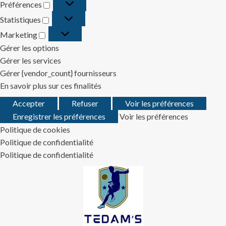
Préférences
Préférences
Statistiques
Statistiques
Marketing
Marketing
Gérer les options
Gérer les services
Gérer {vendor_count} fournisseurs
En savoir plus sur ces finalités
Accepter
Refuser
Voir les préférences
Enregistrer les préférences
Voir les préférences
Politique de cookies
Politique de confidentialité
Politique de confidentialité
Skip
to
content