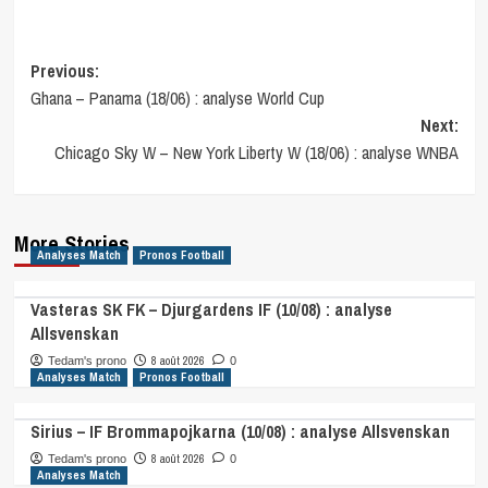
Post
Previous:
Ghana – Panama (18/06) : analyse World Cup
navigation
Next:
Chicago Sky W – New York Liberty W (18/06) : analyse WNBA
More Stories
Analyses Match
Pronos Football
Vasteras SK FK – Djurgardens IF (10/08) : analyse
Allsvenskan
8 août 2026
Tedam's prono
0
Analyses Match
Pronos Football
Sirius – IF Brommapojkarna (10/08) : analyse Allsvenskan
8 août 2026
Tedam's prono
0
Analyses Match