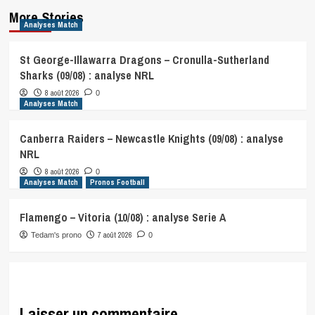
More Stories
Analyses Match
St George-Illawarra Dragons – Cronulla-Sutherland
Sharks (09/08) : analyse NRL
8 août 2026
0
Analyses Match
Canberra Raiders – Newcastle Knights (09/08) : analyse
NRL
8 août 2026
0
Analyses Match
Pronos Football
Flamengo – Vitoria (10/08) : analyse Serie A
7 août 2026
Tedam's prono
0
Laisser un commentaire