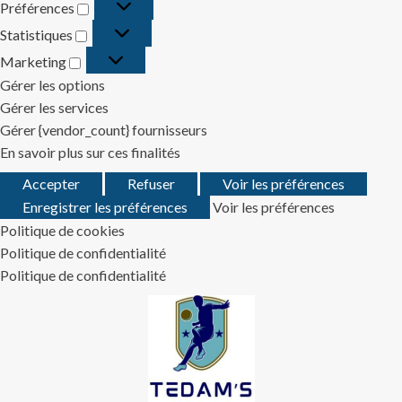
Préférences
Préférences
Statistiques
Statistiques
Marketing
Marketing
Gérer les options
Gérer les services
Gérer {vendor_count} fournisseurs
En savoir plus sur ces finalités
Accepter
Refuser
Voir les préférences
Enregistrer les préférences
Voir les préférences
Politique de cookies
Politique de confidentialité
Politique de confidentialité
Skip
to
content