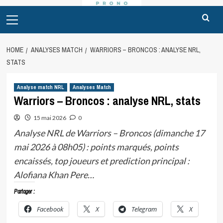
Primary
Menu
HOME
ANALYSES MATCH
WARRIORS – BRONCOS : ANALYSE NRL,
STATS
Analyse match NRL
Analyses Match
Warriors – Broncos : analyse NRL, stats
15 mai 2026
0
Analyse NRL de Warriors – Broncos (dimanche 17
mai 2026 à 08h05) : points marqués, points
encaissés, top joueurs et prediction principal :
Alofiana Khan Pere…
Partager :
Facebook
X
Telegram
X