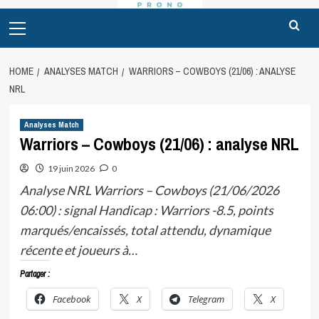
Primary
Menu
HOME
ANALYSES MATCH
WARRIORS – COWBOYS (21/06) : ANALYSE
NRL
Analyses Match
Warriors – Cowboys (21/06) : analyse NRL
19 juin 2026
0
Analyse NRL Warriors – Cowboys (21/06/2026
06:00) : signal Handicap : Warriors -8.5, points
marqués/encaissés, total attendu, dynamique
récente et joueurs à…
Partager :
Facebook
X
Telegram
X