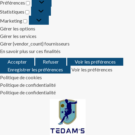
Préférences
Préférences
Statistiques
Statistiques
Marketing
Marketing
Gérer les options
Gérer les services
Gérer {vendor_count} fournisseurs
En savoir plus sur ces finalités
Accepter
Refuser
Voir les préférences
Enregistrer les préférences
Voir les préférences
Politique de cookies
Politique de confidentialité
Politique de confidentialité
Skip
to
content