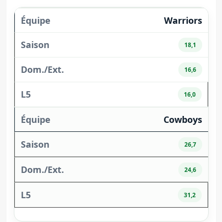
Warriors
18,1
16,6
16,0
Cowboys
26,7
24,6
31,2