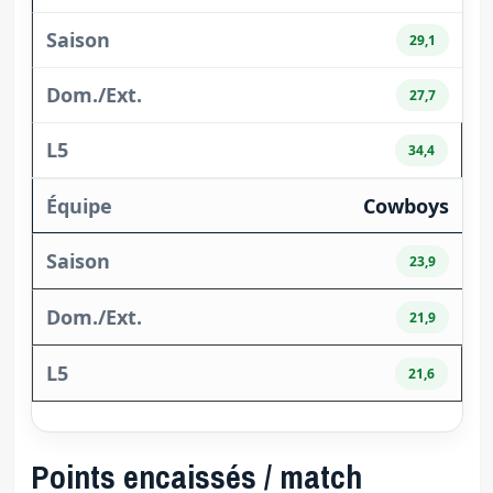
29,1
27,7
34,4
Cowboys
23,9
21,9
21,6
Points encaissés / match