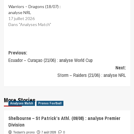
Warriors – Dragons (18/07) :
analyse NRL
17 juillet 2026
Dans "Analyses Match"
Post
Previous:
Ecuador – Curaçao (21/06) : analyse World Cup
navigation
Next:
Storm – Raiders (21/06) : analyse NRL
More Stories
Analyses Match
Pronos Football
Shelbourne – St Patrick’s Athl. (09/08) : analyse Premier
Division
7 août 2026
Tedam's prono
0