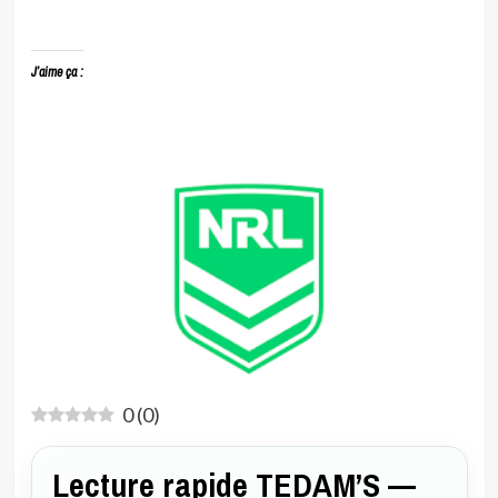
J’aime ça :
0
(
0
)
Lecture rapide TEDAM’S —