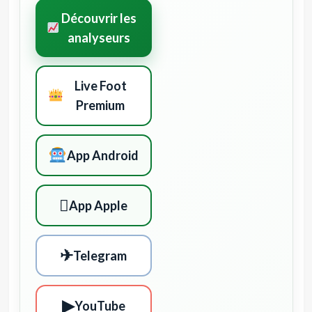
Découvrir les
analyseurs
Live Foot
Premium
App Android

App Apple
✈
Telegram
▶
YouTube