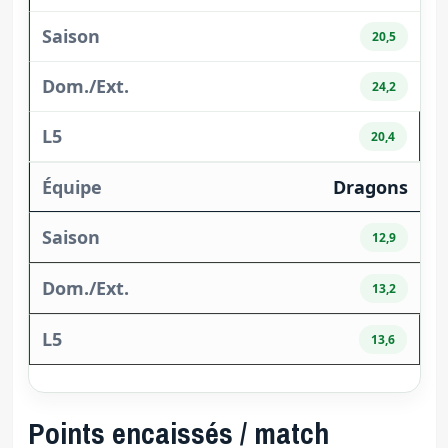
20,5
24,2
20,4
Dragons
12,9
13,2
13,6
Points encaissés / match