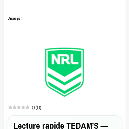
J’aime ça :
0
(
0
)
Lecture rapide TEDAM’S —