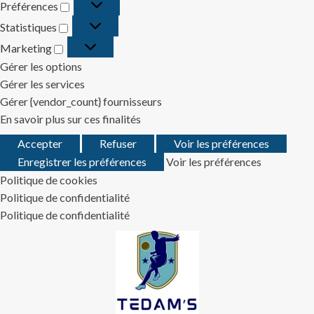
Préférences
Préférences
Statistiques
Statistiques
Marketing
Marketing
Gérer les options
Gérer les services
Gérer {vendor_count} fournisseurs
En savoir plus sur ces finalités
Accepter
Refuser
Voir les préférences
Enregistrer les préférences
Voir les préférences
Politique de cookies
Politique de confidentialité
Politique de confidentialité
Skip
to
content