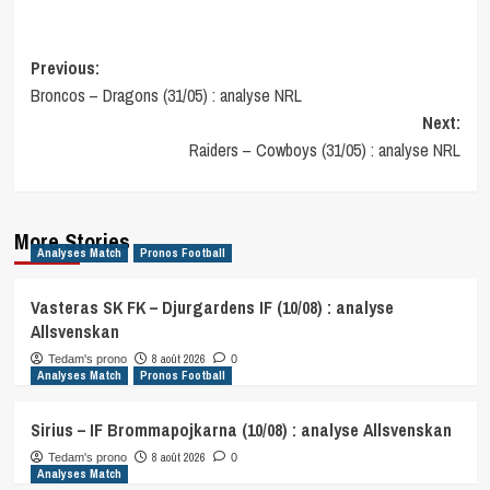
Post
Previous:
Broncos – Dragons (31/05) : analyse NRL
navigation
Next:
Raiders – Cowboys (31/05) : analyse NRL
More Stories
Analyses Match
Pronos Football
Vasteras SK FK – Djurgardens IF (10/08) : analyse
Allsvenskan
8 août 2026
Tedam's prono
0
Analyses Match
Pronos Football
Sirius – IF Brommapojkarna (10/08) : analyse Allsvenskan
8 août 2026
Tedam's prono
0
Analyses Match