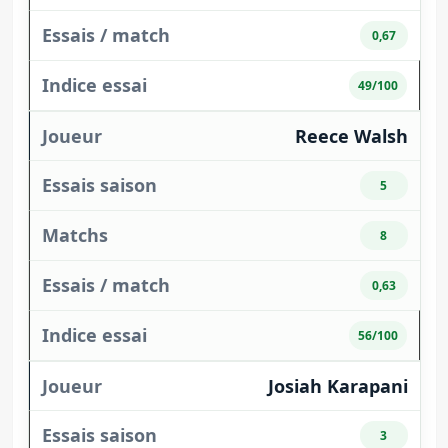
0,67
49/100
Reece Walsh
5
8
0,63
56/100
Josiah Karapani
3